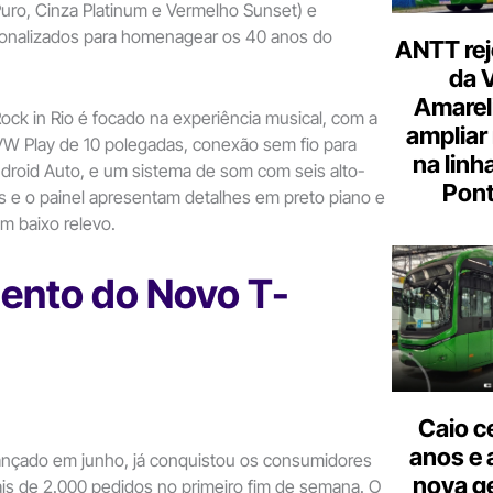
uro, Cinza Platinum e Vermelho Sunset) e
onalizados para homenagear os 40 anos do
ANTT rej
da 
Amarel
Rock in Rio é focado na experiência musical, com a
ampliar
 VW Play de 10 polegadas, conexão sem fio para
na linh
droid Auto, e um sistema de som com seis alto-
Pont
s e o painel apresentam detalhes em preto piano e
em baixo relevo.
ento do Novo T-
Caio c
anos e 
ançado em junho, já conquistou os consumidores
nova g
ais de 2.000 pedidos no primeiro fim de semana. O