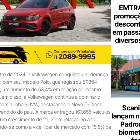
EMTRA
promoçã
descont
em pass
diverso
tre de 2024, a Volkswagen conquistou a liderança
l com seu modelo Polo, que registrou 57.864
s, um aumento de 53,4% em relação ao mesmo
Além disso, a Volkswagen continua a dominar o
com a linha SUVW, destacando o Novo T-Cross
Scani
endido do país. A marca entregou 167.655 veículos
lançam n
, um crescimento de 21,1% em relação ao ano
Padron
ando-se como a vice-líder de mercado com 15,5% de
biome