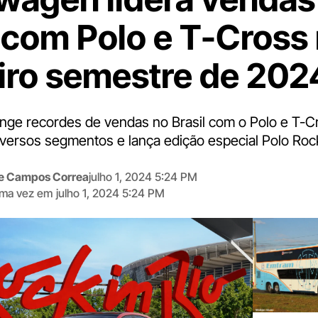
l com Polo e T-Cross
iro semestre de 202
nge recordes de vendas no Brasil com o Polo e T-Cr
iversos segmentos e lança edição especial Polo Rock
me Campos Correa
julho 1, 2024 5:24 PM
tima vez em
julho 1, 2024 5:24 PM
Digite
aqui
o
seu
e-
mail