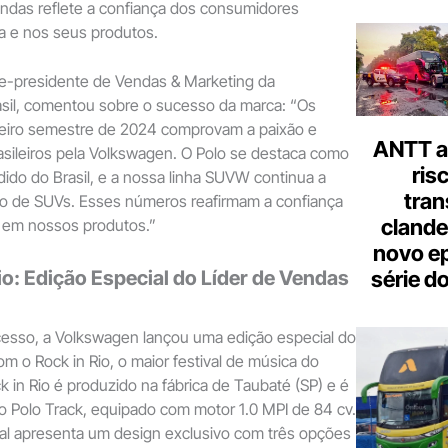
vendas reflete a confiança dos consumidores
ca e nos seus produtos.
ce-presidente de Vendas & Marketing da
sil, comentou sobre o sucesso da marca: “Os
meiro semestre de 2024 comprovam a paixão e
ANTT al
asileiros pela Volkswagen. O Polo se destaca como
ris
dido do Brasil, e a nossa linha SUVW continua a
tran
to de SUVs. Esses números reafirmam a confiança
clande
 em nossos produtos.”
novo ep
io: Edição Especial do Líder de Vendas
série d
cesso, a Volkswagen lançou uma edição especial do
om o Rock in Rio, o maior festival de música do
 in Rio é produzido na fábrica de Taubaté (SP) e é
 Polo Track, equipado com motor 1.0 MPI de 84 cv.
ial apresenta um design exclusivo com três opções