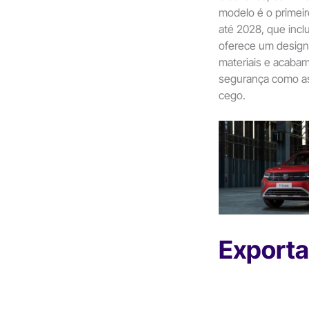
modelo é o primei
até 2028, que inclu
oferece um design
materiais e acabam
segurança como as
cego.
Exporta