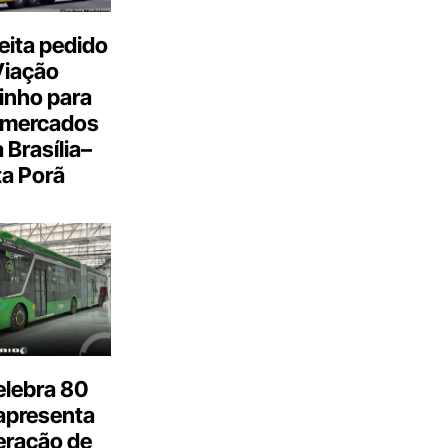
eita pedido
Viação
inho para
 mercados
a Brasília–
a Porã
elebra 80
apresenta
eração de