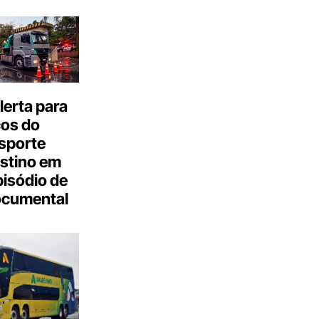
erta para
cos do
sporte
stino em
isódio de
ocumental