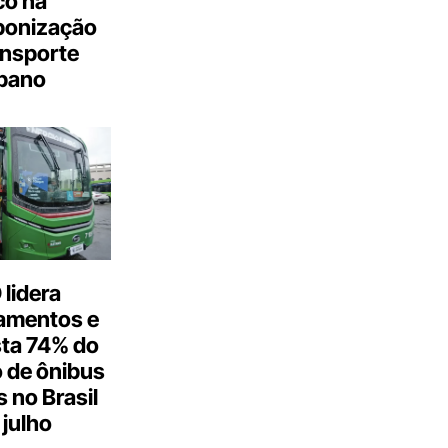
co na
bonização
ansporte
bano
lidera
amentos e
ta 74% do
 de ônibus
s no Brasil
julho