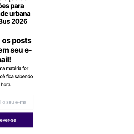
ões para
ade urbana
.Bus 2026
 os posts
 em seu e-
ail!
a matéria for
ocê fica sabendo
 hora.
rever-se