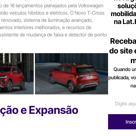
soluç
ro de 16 lançamentos planejados pela Volkswagen
irão veículos híbridos e elétricos. O Novo T-Cross
mobilid
 renovado, sistema de iluminação avançado,
na Lat
entos interiores melhorados, e recursos de
sistente de mudança de faixa e detector de ponto
Receba
do site
m
Quando um
publicada, v
na
ção e Expansão
Insc