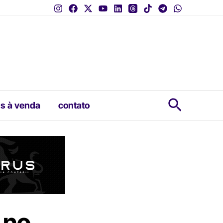
Pesquis
s à venda
contato
 no