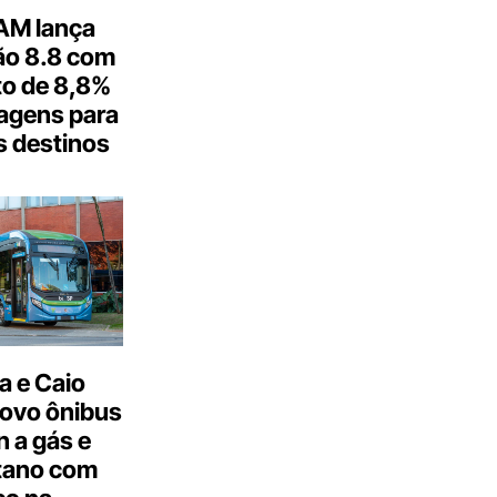
M lança
o 8.8 com
o de 8,8%
agens para
s destinos
a e Caio
ovo ônibus
 a gás e
tano com