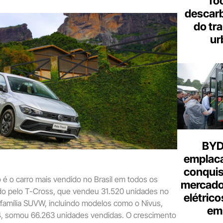
fo
descar
do tr
ur
BYD 
emplac
conquis
é o carro mais vendido no Brasil em todos os
mercado
o pelo T-Cross, que vendeu 31.520 unidades no
elétrico
família SUVW, incluindo modelos como o Nivus,
em 
.4, somou 66.263 unidades vendidas. O crescimento