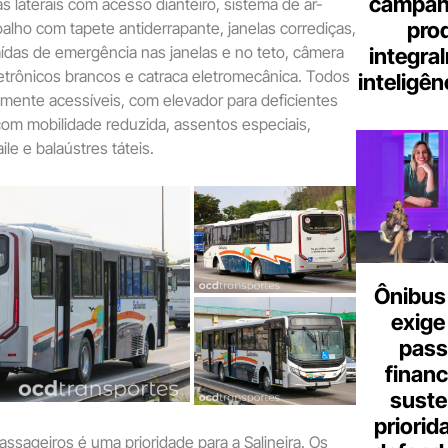
campanh
as laterais com acesso dianteiro, sistema de ar-
pro
alho com tapete antiderrapante, janelas corrediças,
ídas de emergência nas janelas e no teto, câmera
integra
eletrônicos brancos e catraca eletromecânica. Todos
inteligênc
lmente acessíveis, com elevador para deficientes
com mobilidade reduzida, assentos especiais,
le e balaústres táteis.
Ônibus 
exige
pass
finan
suste
priorid
ssageiros é uma prioridade para a Salineira. Os