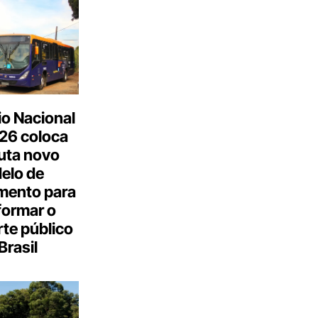
o Nacional
26 coloca
uta novo
elo de
mento para
formar o
te público
Brasil