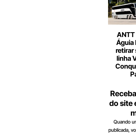
ANTT 
Águia 
retirar
linha 
Conqu
P
Receba
do site
m
Quando um
publicada, v