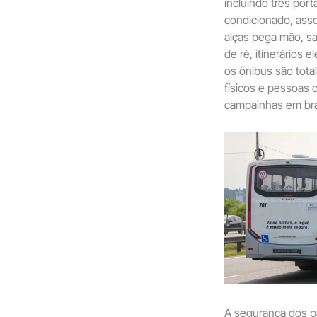
incluindo três port
condicionado, asso
alças pega mão, sa
de ré, itinerários 
os ônibus são tota
físicos e pessoas 
campainhas em brai
A segurança dos pa