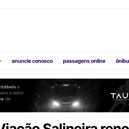
anuncie conosco
passagens online
ônibu
Viação Salineira ren