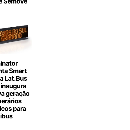
e Semove
inator
nta Smart
a Lat.Bus
 inaugura
a geração
inerários
icos para
ibus