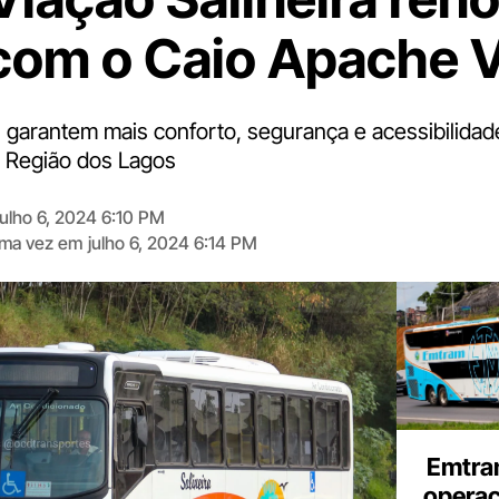
 com o Caio Apache 
 garantem mais conforto, segurança e acessibilidad
 Região dos Lagos
julho 6, 2024 6:10 PM
tima vez em
julho 6, 2024 6:14 PM
Digite
aqui
o
seu
e-
mail
Emtra
opera