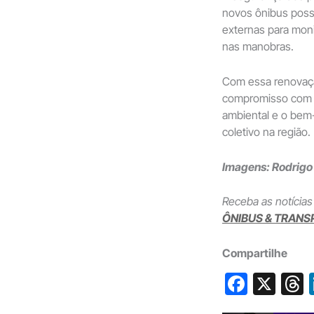
novos ônibus poss
externas para moni
nas manobras.
Com essa renovação
compromisso com a
ambiental e o bem-
coletivo na região.
Imagens: Rodrig
Receba as notícias
ÔNIBUS & TRANS
Compartilhe
F
X
a
h