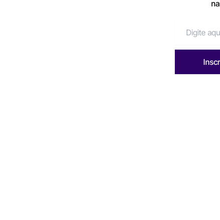
na
Insc