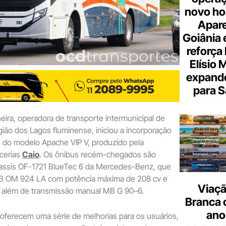
novo hor
Apare
Goiânia e
reforça 
Elísio 
expande
para S
neira, operadora de transporte intermunicipal de
ião dos Lagos fluminense, iniciou a incorporação
 do modelo Apache VIP V, produzido pela
ocerias
Caio
. Os ônibus recém-chegados são
ssis OF-1721 BlueTec 6 da Mercedes-Benz, que
 OM 924 LA com potência máxima de 208 cv e
Viaçã
 além de transmissão manual MB G 90–6.
Branca 
ano
oferecem uma série de melhorias para os usuários,