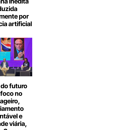
a inédita
duzida
lmente por
ia artificial
do futuro
 foco no
ageiro,
ciamento
ntável e
ade viária,