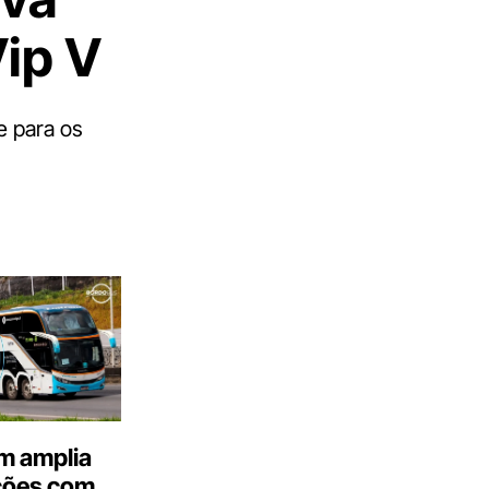
Vip V
e para os
m amplia
ções com