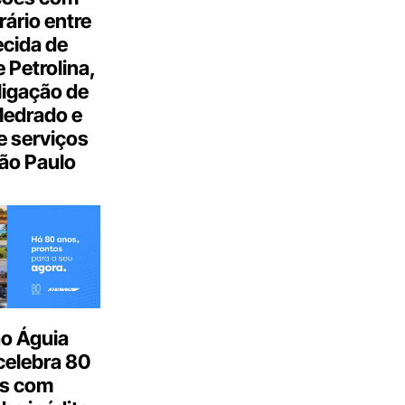
ário entre
cida de
 Petrolina,
ligação de
Medrado e
 serviços
ão Paulo
o Águia
celebra 80
s com