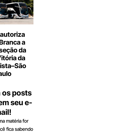
autoriza
Branca a
 seção da
Vitória da
ista–São
aulo
 os posts
 em seu e-
ail!
a matéria for
ocê fica sabendo