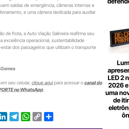
defend
uem saídas de emergência, câmeras internas e
toramento, e uma câmera dedicada para auxiliar
 de frota, a Auto Viação Salineira reafirma seu
 excelência operacional, sustentabilidade
estar dos passageiros que utilizam o transporte
Lum
o Gomes
aprese
LED 2 n
 em seu celular,
clique aqui
para acessar o
canal do
2026 e
PORTE no WhatsApp
.
uma nov
de it
eletrôn
T
Li
T
W
C
S
ôn
r
n
el
h
o
h