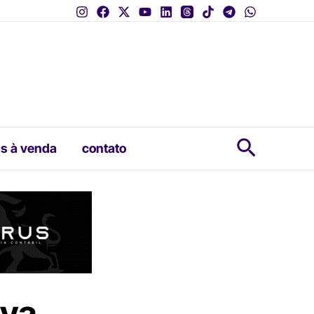
Pesquis
s à venda
contato
ova