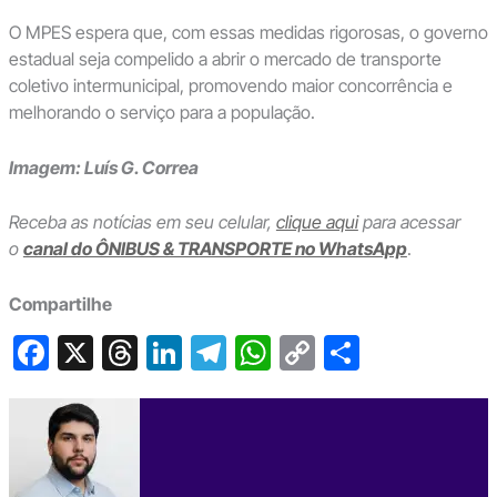
O MPES espera que, com essas medidas rigorosas, o governo
estadual seja compelido a abrir o mercado de transporte
coletivo intermunicipal, promovendo maior concorrência e
melhorando o serviço para a população.
Imagem: Luís G. Correa
Receba as notícias em seu celular,
clique aqui
para acessar
o
canal do ÔNIBUS & TRANSPORTE no WhatsApp
.
Compartilhe
F
X
T
Li
T
W
C
S
a
hr
n
el
h
o
h
c
e
ke
e
at
p
ar
e
a
dI
gr
s
y
e
b
d
n
a
A
Li