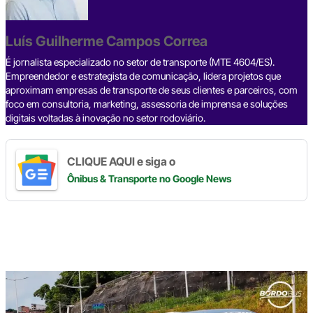
o
s
m
p
n
o
p
k
Luís Guilherme Campos Correa
k
É jornalista especializado no setor de transporte (MTE 4604/ES).
Empreendedor e estrategista de comunicação, lidera projetos que
aproximam empresas de transporte de seus clientes e parceiros, com
foco em consultoria, marketing, assessoria de imprensa e soluções
digitais voltadas à inovação no setor rodoviário.
CLIQUE AQUI e siga o
Ônibus & Transporte
no Google News
Digite
aqui
o