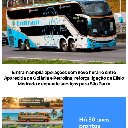
seu
e-
mail
Emtram amplia operações com novo horário entre
Aparecida de Goiânia e Petrolina, reforça ligação de Elísio
Medrado e expande serviços para São Paulo