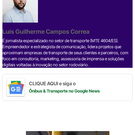
e
a
dI
gr
s
y
e
b
d
n
a
A
Li
o
s
m
p
n
o
p
k
Luís Guilherme Campos Correa
k
É jornalista especializado no setor de transporte (MTE 4604/ES).
Empreendedor e estrategista de comunicação, lidera projetos que
aproximam empresas de transporte de seus clientes e parceiros, com
foco em consultoria, marketing, assessoria de imprensa e soluções
digitais voltadas à inovação no setor rodoviário.
CLIQUE AQUI e siga o
Ônibus & Transporte
no Google News
Digite