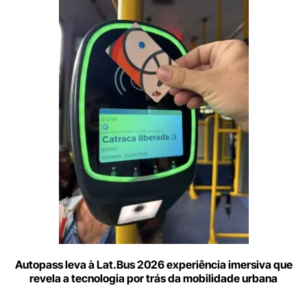
aqui
o
seu
e-
mail
Autopass leva à Lat.Bus 2026 experiência imersiva que
revela a tecnologia por trás da mobilidade urbana