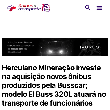
Ir
Pesquisa
para
o
conteúdo
Herculano Mineração investe
na aquisição novos ônibus
produzidos pela Busscar;
modelo El Buss 320L atuará no
transporte de funcionários