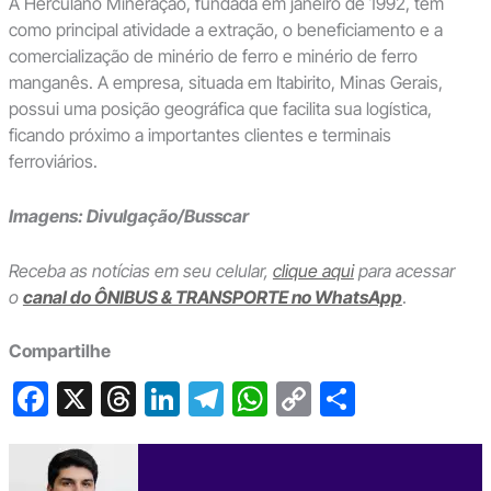
A Herculano Mineração, fundada em janeiro de 1992, tem
como principal atividade a extração, o beneficiamento e a
comercialização de minério de ferro e minério de ferro
manganês. A empresa, situada em Itabirito, Minas Gerais,
possui uma posição geográfica que facilita sua logística,
ficando próximo a importantes clientes e terminais
ferroviários.
Imagens: Divulgação/Busscar
Receba as notícias em seu celular,
clique aqui
para acessar
o
canal do ÔNIBUS & TRANSPORTE no WhatsApp
.
Compartilhe
F
X
T
Li
T
W
C
S
a
hr
n
el
h
o
h
c
e
ke
e
at
p
ar