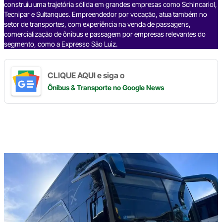
construiu uma trajetória sólida em grandes empresas como Schincariol,
Tecnipar e Sultanques. Empreendedor por vocação, atua também no
setor de transportes, com experiência na venda de passagens,
comercialização de ônibus e passagem por empresas relevantes do
segmento, como a Expresso São Luiz.
CLIQUE AQUI e siga o
Ônibus & Transporte
no Google News
Digite
aqui
o
seu
e-
mail