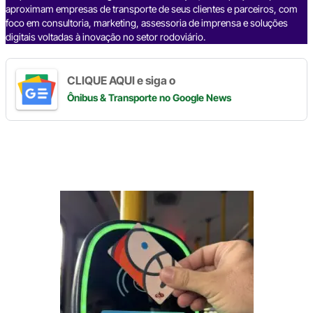
aproximam empresas de transporte de seus clientes e parceiros, com
foco em consultoria, marketing, assessoria de imprensa e soluções
digitais voltadas à inovação no setor rodoviário.
CLIQUE AQUI e siga o
Ônibus & Transporte
no Google News
Digite
aqui
o
seu
e-
mail