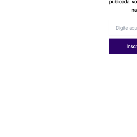
publicada, v
na
Insc