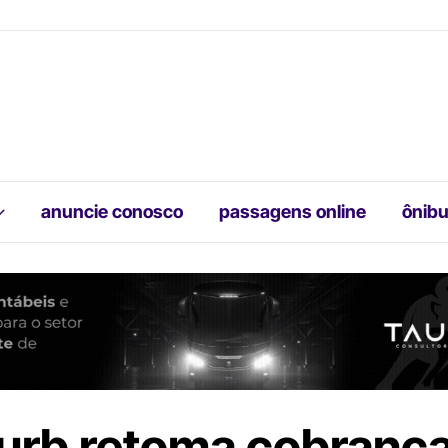
anuncie conosco
passagens online
ônibu
urb retoma cobrança