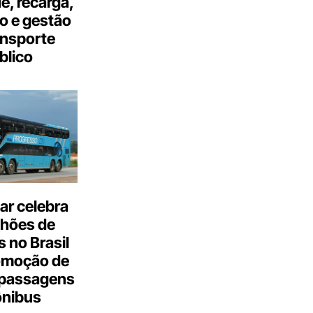
, recarga,
o e gestão
ansporte
blico
ar celebra
lhões de
 no Brasil
omoção de
passagens
ônibus