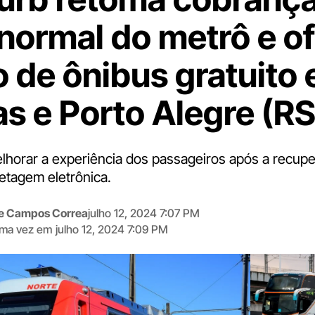
a normal do metrô e o
o de ônibus gratuito 
s e Porto Alegre (RS
lhorar a experiência dos passageiros após a recup
hetagem eletrônica.
me Campos Correa
julho 12, 2024 7:07 PM
tima vez em
julho 12, 2024 7:09 PM
Digite
aqui
o
seu