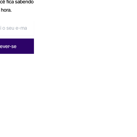
ocê fica sabendo
 hora.
rever-se