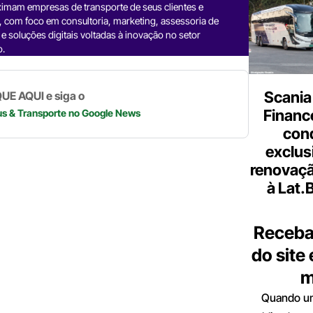
d
n
a
A
Li
imam empresas de transporte de seus clientes e
, com foco em consultoria, marketing, assessoria de
m
p
n
e soluções digitais voltadas à inovação no setor
o.
p
k
Scania
UE AQUI e siga o
Finance
us & Transporte
no Google News
con
exclus
renovaçã
à Lat.
Receba
do site
m
Quando um