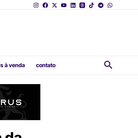
Pesquis
s à venda
contato
 da