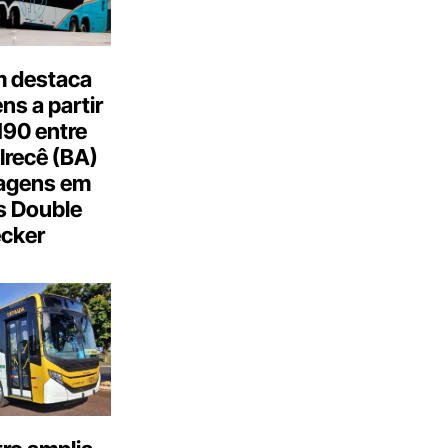
 destaca
s a partir
190 entre
Irecê (BA)
agens em
s Double
cker