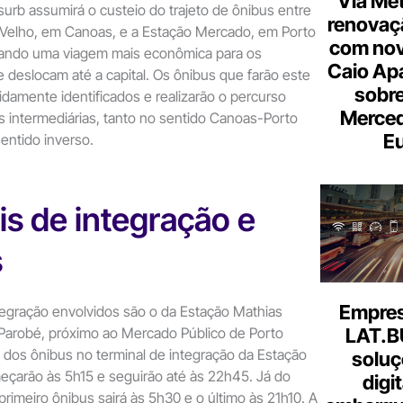
Via Met
surb assumirá o custeio do trajeto de ônibus entre
renovaçã
 Velho, em Canoas, e a Estação Mercado, em Porto
com nov
nando uma viagem mais econômica para os
Caio Ap
 deslocam até a capital. Os ônibus que farão este
sobre
vidamente identificados e realizarão o percurso
Merce
s intermediárias, tanto no sentido Canoas-Porto
Eu
entido inverso.
is de integração e
s
Empresa
tegração envolvidos são o da Estação Mathias
 Parobé, próximo ao Mercado Público de Porto
LAT.B
s dos ônibus no terminal de integração da Estação
soluç
eçarão às 5h15 e seguirão até às 22h45. Já do
digi
primeiro ônibus sairá às 5h30 e o último às 21h10. A