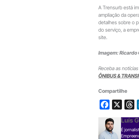
A Trensurb está i
ampliação da opera
detalhes sobre o 
do serviço, a empr
site.
Imagem: Ricardo 
Receba as notícias
ÔNIBUS & TRANS
Compartilhe
F
X
a
h
Luís 
c
É jornali
e
Empreende