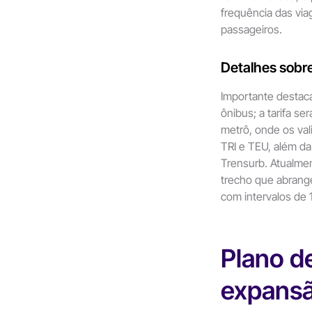
frequência das vi
passageiros.
Detalhes sobre
Importante destac
ônibus; a tarifa s
metrô, onde os val
TRI e TEU, além da
Trensurb. Atualme
trecho que abrang
com intervalos de 
Plano d
expans