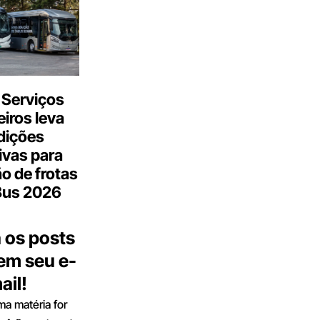
 Serviços
iros leva
dições
ivas para
o de frotas
Bus 2026
 os posts
 em seu e-
ail!
a matéria for