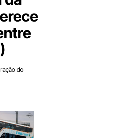
ferece
entre
)
eração do