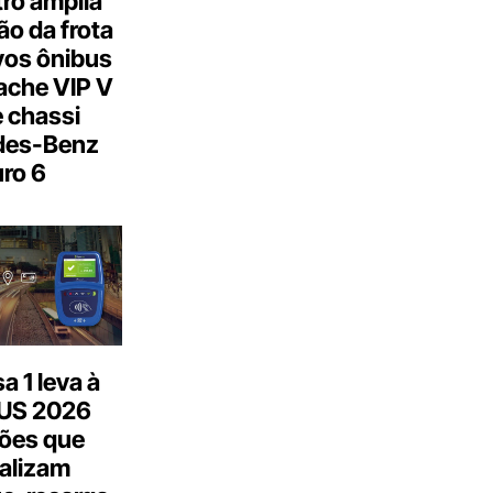
ro amplia
o da frota
os ônibus
ache VIP V
 chassi
des-Benz
ro 6
 1 leva à
US 2026
ões que
talizam