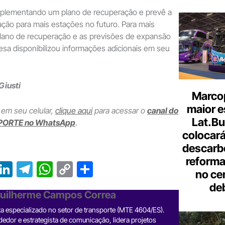
mplementando um plano de recuperação e prevê a
ção para mais estações no futuro. Para mais
plano de recuperação e as previsões de expansão
esa disponibilizou informações adicionais em seu
Giusti
Marcop
maior e
 em seu celular,
clique aqui
para acessar o
canal do
Lat.Bu
PORTE no WhatsApp
.
colocará
descarb
reforma 
T
Li
T
W
C
S
no ce
r
n
el
h
o
h
de
Guilherme Campos Correa
e
ke
e
at
p
ar
sta especializado no setor de transporte (MTE 4604/ES).
a
dI
gr
s
y
e
dor e estrategista de comunicação, lidera projetos