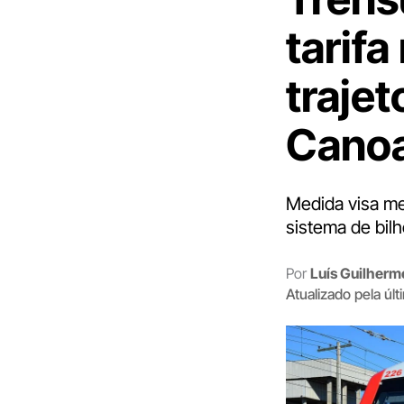
tarif
trajet
Canoa
Medida visa me
sistema de bil
Por
Luís Guilher
Atualizado pela úl