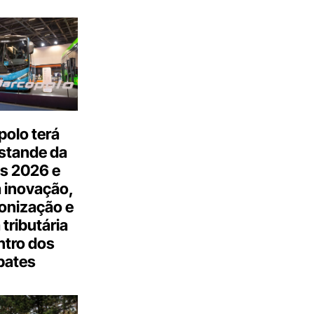
olo terá
stande da
s 2026 e
 inovação,
onização e
tributária
ntro dos
bates