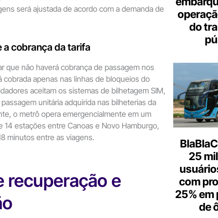
embarque
agens será ajustada de acordo com a demanda de
operaçã
do tr
pú
 a cobrança da tarifa
ar que não haverá cobrança de passagem nos
erá cobrada apenas nas linhas de bloqueios do
idadores aceitam os sistemas de bilhetagem SIM,
 passagem unitária adquirida nas bilheterias da
nte, o metrô opera emergencialmente em um
e 14 estações entre Canoas e Novo Hamburgo,
18 minutos entre as viagens.
BlaBlaC
25 mi
usuários
e recuperação e
com pr
25% em 
ão
de 