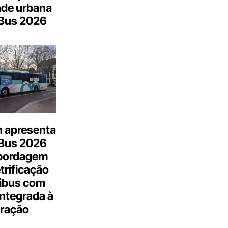
ade urbana
.Bus 2026
n apresenta
.Bus 2026
bordagem
trificação
ibus com
integrada à
ração