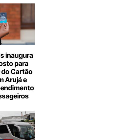
s inaugura
osto para
 do Cartão
 Arujá e
tendimento
ssageiros