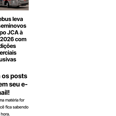
bus leva
seminovos
po JCA à
 2026 com
dições
rciais
usivas
 os posts
 em seu e-
ail!
a matéria for
ocê fica sabendo
 hora.