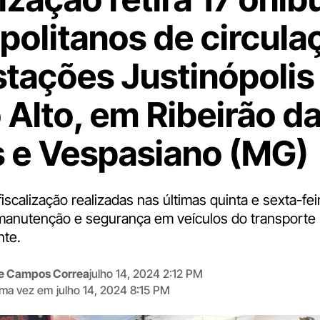
politanos de circula
stações Justinópolis
 Alto, em Ribeirão d
 e Vespasiano (MG)
scalização realizadas nas últimas quinta e sexta-fe
anutenção e segurança em veículos do transporte 
nte.
me Campos Correa
julho 14, 2024 2:12 PM
tima vez em
julho 14, 2024 8:15 PM