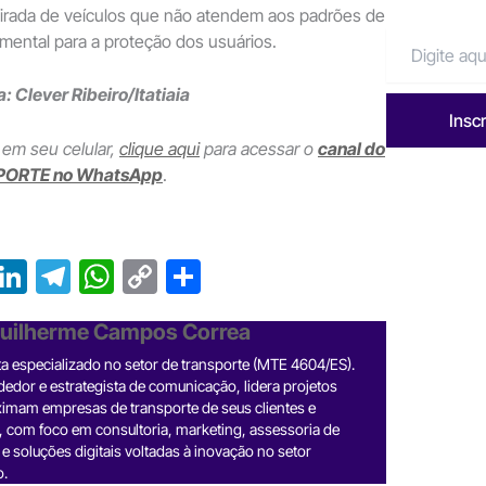
tirada de veículos que não atendem aos padrões de
mental para a proteção dos usuários.
: Clever Ribeiro/Itatiaia
Insc
 em seu celular,
clique aqui
para acessar o
canal do
PORTE no WhatsApp
.
T
Li
T
W
C
S
r
n
el
h
o
h
Guilherme Campos Correa
e
ke
e
at
p
ar
sta especializado no setor de transporte (MTE 4604/ES).
a
dI
gr
s
y
e
dor e estrategista de comunicação, lidera projetos
d
n
a
A
Li
imam empresas de transporte de seus clientes e
, com foco em consultoria, marketing, assessoria de
m
p
n
e soluções digitais voltadas à inovação no setor
o.
p
k