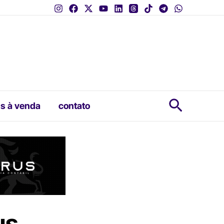
Pesquis
s à venda
contato
us