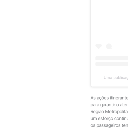
Uma publicaç
As ações itinerant
para garantir o at
Região Metropolita
um esforço contínu
os passageiros te