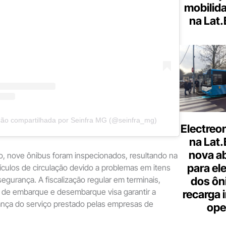
mobilid
na Lat
ão compartilhada por Seinfra MG (@seinfra_mg)
Electreo
na Lat
nova a
o, nove ônibus foram inspecionados, resultando na
para ele
eículos de circulação devido a problemas em itens
gurança. A fiscalização regular em terminais,
dos ôn
 de embarque e desembarque visa garantir a
recarga 
ança do serviço prestado pelas empresas de
ope