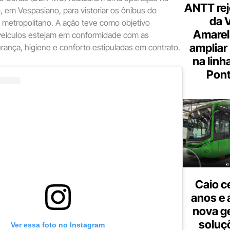
ANTT rej
, em Vespasiano, para vistoriar os ônibus do
da 
o metropolitano. A ação teve como objetivo
Amarel
veículos estejam em conformidade com as
ampliar
ança, higiene e conforto estipuladas em contrato.
na linh
Pont
Caio c
anos e 
nova g
soluç
Ver essa foto no Instagram