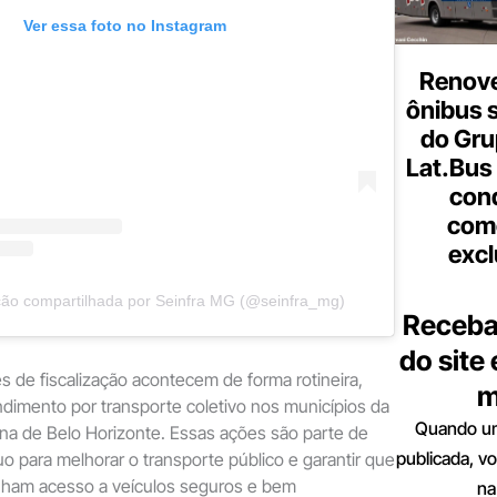
Ver essa foto no Instagram
Renove
ônibus 
do Gru
Lat.Bus
con
come
excl
ão compartilhada por Seinfra MG (@seinfra_mg)
Receba
do site
es de fiscalização acontecem de forma rotineira,
m
endimento por transporte coletivo nos municípios da
Quando um
na de Belo Horizonte. Essas ações são parte de
publicada, v
o para melhorar o transporte público e garantir que
nham acesso a veículos seguros e bem
na