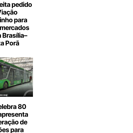
eita pedido
Viação
inho para
 mercados
a Brasília–
a Porã
elebra 80
apresenta
eração de
ões para