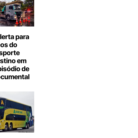
erta para
cos do
sporte
stino em
isódio de
ocumental