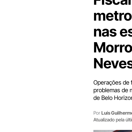
metro
nas e
Morro
Neves
Operações de fi
problemas de m
de Belo Horizo
Por
Luís Guilher
Atualizado pela úl