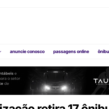
anuncie conosco
passagens online
ônibu
ização retira 17 ônib