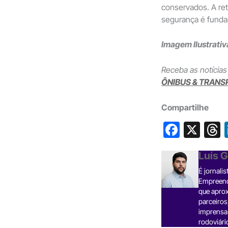
conservados. A re
segurança é funda
Imagem Ilustrativa
Receba as notícias
ÔNIBUS & TRANS
Compartilhe
F
X
a
h
Luís 
c
É jornali
e
Empreende
b
que aprox
parceiros
o
s
imprensa 
o
rodoviári