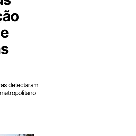
ção
 e
as
iras detectaram
metropolitano