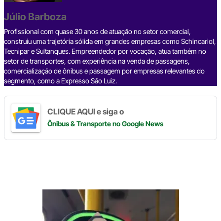
o
s
m
p
n
o
p
k
Júlio Barboza
k
Profissional com quase 30 anos de atuação no setor comercial,
construiu uma trajetória sólida em grandes empresas como Schincariol,
Tecnipar e Sultanques. Empreendedor por vocação, atua também no
setor de transportes, com experiência na venda de passagens,
comercialização de ônibus e passagem por empresas relevantes do
segmento, como a Expresso São Luiz.
CLIQUE AQUI e siga o
Ônibus & Transporte
no Google News
Digite
aqui
o