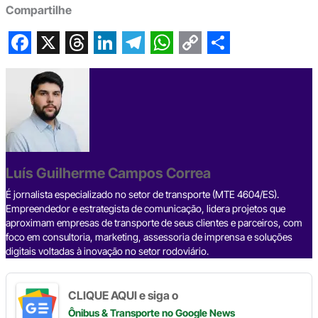
Compartilhe
F
X
T
L
T
W
C
S
a
h
i
e
h
o
h
c
r
n
l
a
p
a
e
e
k
e
t
y
r
b
a
e
g
s
L
e
Luís Guilherme Campos Correa
o
d
d
r
A
i
o
s
I
a
p
n
É jornalista especializado no setor de transporte (MTE 4604/ES).
Empreendedor e estrategista de comunicação, lidera projetos que
k
n
m
p
k
aproximam empresas de transporte de seus clientes e parceiros, com
foco em consultoria, marketing, assessoria de imprensa e soluções
digitais voltadas à inovação no setor rodoviário.
CLIQUE AQUI e siga o
Ônibus & Transporte
no Google News