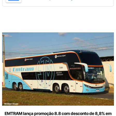
Digite
aqui
o
seu
e-
mail
EMTRAM lança promoção 8.8 com desconto de 8,8% em