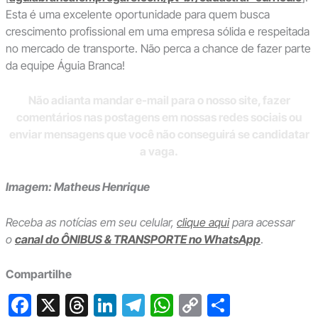
Esta é uma excelente oportunidade para quem busca
crescimento profissional em uma empresa sólida e respeitada
no mercado de transporte. Não perca a chance de fazer parte
da equipe Águia Branca!
Não adianta mandar e-mail para o nosso site, fazer
comentários nas postagens em nossas redes sociais ou
enviar mensagens que você não conseguirá se candidatar
a vaga.
Imagem: Matheus Henrique
Receba as notícias em seu celular,
clique aqui
para acessar
o
canal do ÔNIBUS & TRANSPORTE no WhatsApp
.
Compartilhe
F
X
T
Li
T
W
C
S