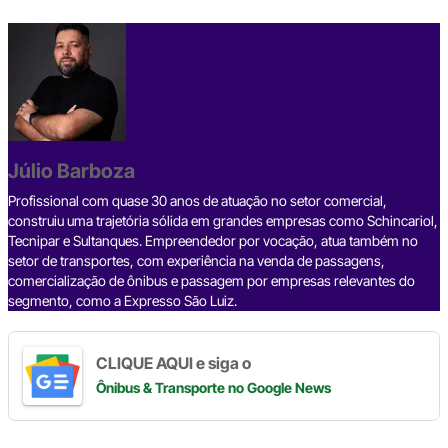
a
hr
n
el
h
o
h
c
e
ke
e
at
p
ar
e
a
dI
gr
s
y
e
b
d
n
a
A
Li
o
s
m
p
n
o
p
k
Júlio Barboza
k
Profissional com quase 30 anos de atuação no setor comercial,
construiu uma trajetória sólida em grandes empresas como Schincariol,
Tecnipar e Sultanques. Empreendedor por vocação, atua também no
setor de transportes, com experiência na venda de passagens,
comercialização de ônibus e passagem por empresas relevantes do
segmento, como a Expresso São Luiz.
CLIQUE AQUI e siga o
Ônibus & Transporte
no Google News