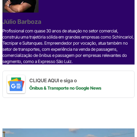
b
d
n
a
A
Li
o
s
m
p
n
o
p
k
Júlio Barboza
k
Profissional com quase 30 anos de atuação no setor comercial,
construiu uma trajetória sólida em grandes empresas como Schincariol,
Tecnipar e Sultanques. Empreendedor por vocação, atua também no
setor de transportes, com experiência na venda de passagens,
comercialização de ônibus e passagem por empresas relevantes do
segmento, como a Expresso São Luiz.
CLIQUE AQUI e siga o
Ônibus & Transporte
no Google News
Digite