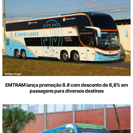
aqui
o
seu
e-
mail
EMTRAM lança promoção 8.8 com desconto de 8,8% em
passagens para diversos destinos