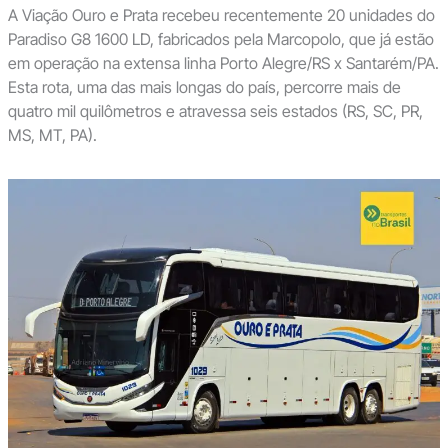
A Viação Ouro e Prata recebeu recentemente 20 unidades do
Paradiso G8 1600 LD, fabricados pela Marcopolo, que já estão
em operação na extensa linha Porto Alegre/RS x Santarém/PA.
Esta rota, uma das mais longas do país, percorre mais de
quatro mil quilômetros e atravessa seis estados (RS, SC, PR,
MS, MT, PA).