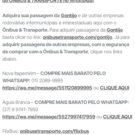
do ÔNIBUS & TRANSPORTE no WhatsApp
.
Adquira sua passagem da
Gontijo
e de outras empresas
rodoviárias intermunicipais e interestaduais aqui com o
Ônibus & Transporte.
Para adquirir passagens da
Gontijo
basta clicar no link:
onibusetransporte.com/gontijo
. Já para
adquirir passagens de outras empresas, com a segurança
de comprar com o Ônibus & Transporte
, clique nos links
abaixo.
Nova Itapemirim
–
COMPRE MAIS BARATO PELO
WHATSAPP:
(11) 2089-9995
https://wa.me/message/551120899995
ou
CLIQUE AQUI
Águia Branca –
COMPRE MAIS BARATO PELO WHATSAPP:
(27) 9 9741-7959
https://wa.me/message/5527997417959
ou
CLIQUE AQUI
FlixBus:
onibusetransporte.com/flixbus