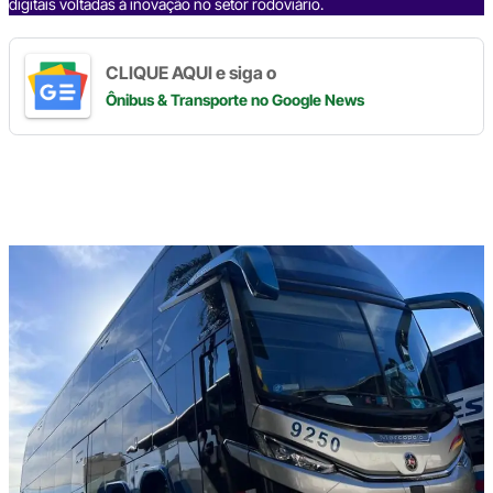
digitais voltadas à inovação no setor rodoviário.
CLIQUE AQUI e siga o
Ônibus & Transporte
no Google News
Digite
aqui
o
seu
e-
mail