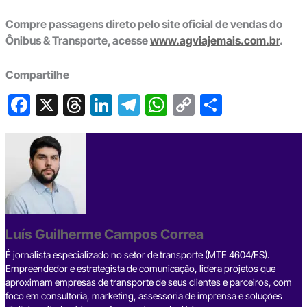
Compre passagens direto pelo site oficial de vendas do
Ônibus & Transporte, acesse
www.agviajemais.com.br
.
Compartilhe
F
X
T
Li
T
W
C
S
a
hr
n
el
h
o
h
c
e
ke
e
at
p
ar
e
a
dI
gr
s
y
e
b
d
n
a
A
Li
o
s
m
p
n
o
p
k
Luís Guilherme Campos Correa
k
É jornalista especializado no setor de transporte (MTE 4604/ES).
Empreendedor e estrategista de comunicação, lidera projetos que
aproximam empresas de transporte de seus clientes e parceiros, com
foco em consultoria, marketing, assessoria de imprensa e soluções