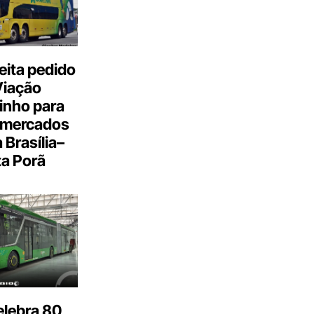
eita pedido
Viação
inho para
 mercados
a Brasília–
a Porã
elebra 80