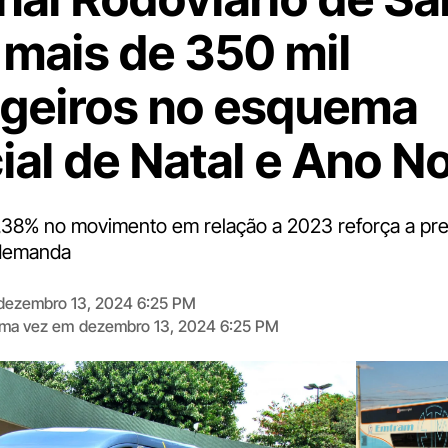
 mais de 350 mil
geiros no esquema
ial de Natal e Ano N
38% no movimento em relação a 2023 reforça a pr
 demanda
dezembro 13, 2024 6:25 PM
tima vez em
dezembro 13, 2024 6:25 PM
Digite
aqui
o
seu