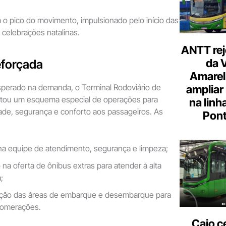
o pico do movimento, impulsionado pelo início das
 celebrações natalinas.
ANTT rej
da 
eforçada
Amarel
erado na demanda, o Terminal Rodoviário de
ampliar
tou um esquema especial de operações para
na linh
idade, segurança e conforto aos passageiros. As
Pont
na equipe de atendimento, segurança e limpeza;
na oferta de ônibus extras para atender à alta
;
ção das áreas de embarque e desembarque para
glomerações.
Caio c