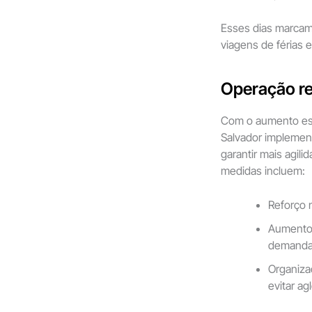
Esses dias marcam 
viagens de férias e
Operação r
Com o aumento esp
Salvador implemen
garantir mais agil
medidas incluem:
Reforço 
Aumento 
demanda
Organiza
evitar a