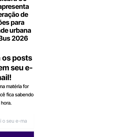
apresenta
eração de
ões para
ade urbana
.Bus 2026
 os posts
 em seu e-
ail!
a matéria for
ocê fica sabendo
 hora.