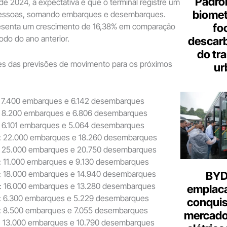
Padron
e 2024, a expectativa é que o terminal registre um
biome
 pessoas, somando embarques e desembarques.
fo
esenta um crescimento de 16,38% em comparação
do do ano anterior.
descar
do tr
hes das previsões de movimento para os próximos
ur
 7.400 embarques e 6.142 desembarques
: 8.200 embarques e 6.806 desembarques
 6.101 embarques e 5.064 desembarques
: 22.000 embarques e 18.260 desembarques
: 25.000 embarques e 20.750 desembarques
: 11.000 embarques e 9.130 desembarques
: 18.000 embarques e 14.940 desembarques
BYD 
: 16.000 embarques e 13.280 desembarques
emplac
: 6.300 embarques e 5.229 desembarques
conquis
: 8.500 embarques e 7.055 desembarques
mercado
: 13.000 embarques e 10.790 desembarques