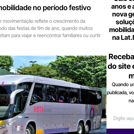
anos e 
obilidade no período festivo
nova g
soluç
or movimentação reflete o crescimento da
odo das festas de fim de ano, quando muitos
mobilid
tam para viajar e reencontrar familiares ou curtir
na Lat
Receba
do site
m
Quando um
publicada, v
na