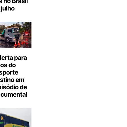
s no Brasil
julho
erta para
cos do
sporte
stino em
isódio de
ocumental