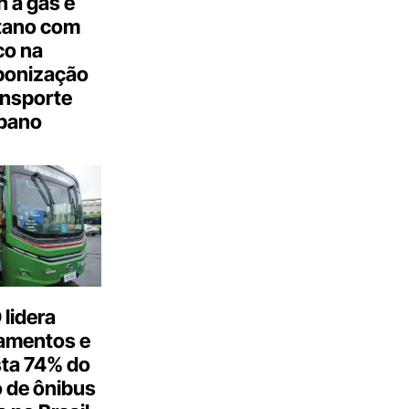
 a gás e
tano com
co na
bonização
ansporte
bano
lidera
amentos e
ta 74% do
 de ônibus