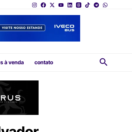
Pesquis
s à venda
contato
lvador