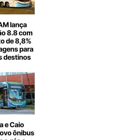
M lança
o 8.8 com
o de 8,8%
agens para
s destinos
a e Caio
ovo ônibus