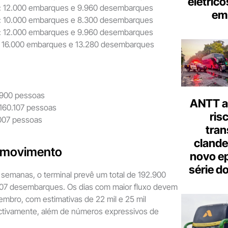
elétrico
: 12.000 embarques e 9.960 desembarques
em 
: 10.000 embarques e 8.300 desembarques
: 12.000 embarques e 9.960 desembarques
: 16.000 embarques e 13.280 desembarques
.900 pessoas
ANTT al
160.107 pessoas
ris
.007 pessoas
tran
clande
e movimento
novo ep
série d
semanas, o terminal prevê um total de 192.900
07 desembarques. Os dias com maior fluxo devem
embro, com estimativas de 22 mil e 25 mil
tivamente, além de números expressivos de