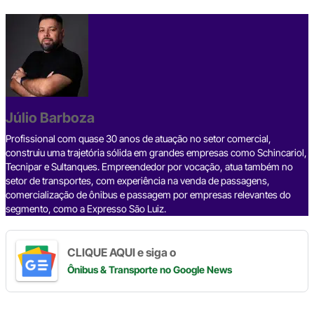
a
hr
n
el
h
o
h
c
e
ke
e
at
p
ar
e
a
dI
gr
s
y
e
b
d
n
a
A
Li
o
s
m
p
n
o
p
k
Júlio Barboza
k
Profissional com quase 30 anos de atuação no setor comercial,
construiu uma trajetória sólida em grandes empresas como Schincariol,
Tecnipar e Sultanques. Empreendedor por vocação, atua também no
setor de transportes, com experiência na venda de passagens,
comercialização de ônibus e passagem por empresas relevantes do
segmento, como a Expresso São Luiz.
CLIQUE AQUI e siga o
Ônibus & Transporte
no Google News