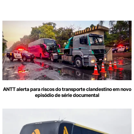
Digite
aqui
o
seu
e-
mail
ANTT alerta para riscos do transporte clandestino em novo
episódio de série documental