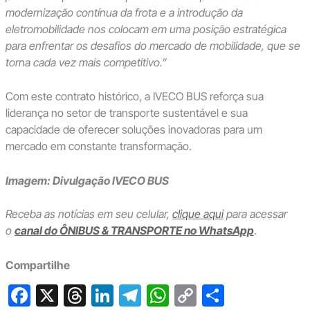
modernização contínua da frota e a introdução da
eletromobilidade nos colocam em uma posição estratégica
para enfrentar os desafios do mercado de mobilidade, que se
torna cada vez mais competitivo.”
Com este contrato histórico, a IVECO BUS reforça sua
liderança no setor de transporte sustentável e sua
capacidade de oferecer soluções inovadoras para um
mercado em constante transformação.
Imagem: Divulgação IVECO BUS
Receba as notícias em seu celular,
clique aqui
para acessar
o
canal do ÔNIBUS & TRANSPORTE no WhatsApp
.
Compartilhe
F
X
T
Li
T
W
C
S