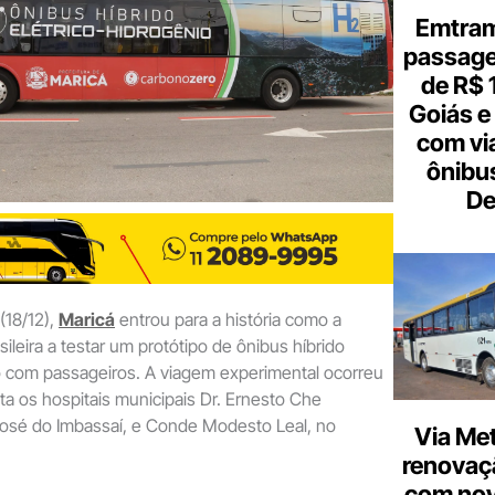
Emtram
passagen
de R$ 
Goiás e 
com vi
ônibu
De
(18/12),
Maricá
entrou para a história como a
sileira a testar um protótipo de ônibus híbrido
o com passageiros. A viagem experimental ocorreu
ta os hospitais municipais Dr. Ernesto Che
osé do Imbassaí, e Conde Modesto Leal, no
Via Met
renovaçã
com nov