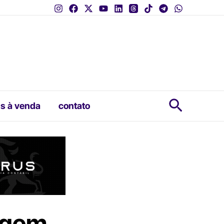
Pesquis
s à venda
contato
iagem