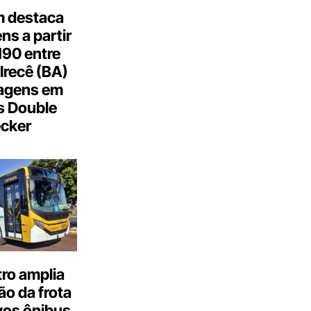
 destaca
s a partir
190 entre
Irecê (BA)
agens em
s Double
cker
ro amplia
o da frota
os ônibus