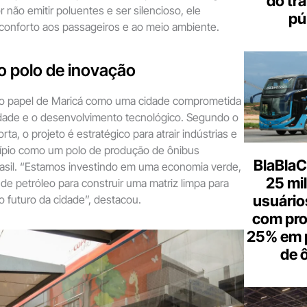
do tr
 não emitir poluentes e ser silencioso, ele
pú
conforto aos passageiros e ao meio ambiente.
 polo de inovação
ça o papel de Maricá como uma cidade comprometida
idade e o desenvolvimento tecnológico. Segundo o
rta, o projeto é estratégico para atrair indústrias e
cípio como um polo de produção de ônibus
BlaBlaC
rasil. “Estamos investindo em uma economia verde,
25 mi
s de petróleo para construir uma matriz limpa para
usuários
o futuro da cidade”, destacou.
com pr
25% em 
de 