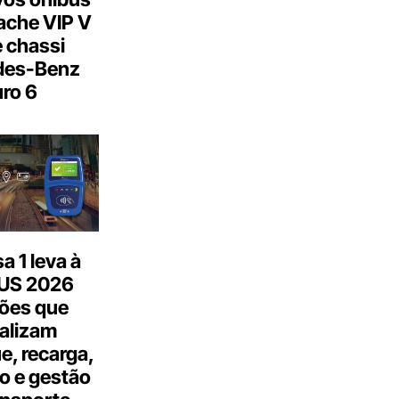
ache VIP V
 chassi
des-Benz
ro 6
 1 leva à
US 2026
ões que
talizam
, recarga,
o e gestão