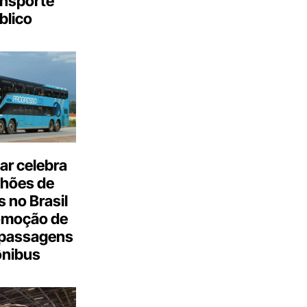
ansporte
blico
ar celebra
lhões de
 no Brasil
omoção de
passagens
ônibus