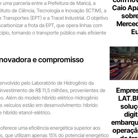
e uma parceria entre a Prefeitura de Maricá, a
Caio Ap
ituto de Ciência, Tecnologia e Inovação (ICTIM), a
sobre
Transportes (EPT) e a Tracel Industrial. O objetivo
Merce
carbonizar a frota da EPT, que opera linhas com
Eu
cípio, tornando o transporte público mais eficiente
inovadora e compromisso
senvolvido pelo Laboratório de Hidrogênio da
Empresa
nvestimento de R$ 11,5 milhões, provenientes de
LAT.B
leo. Além do modelo híbrido elétrico-hidrogênio
is veículos estão em desenvolvimento: híbrido
soluç
 híbrido etanol-elétrico.
digi
embarque
oferece uma eficiência energética superior aos
operaçã
ais, que utilizam apenas 15% do potencial energético