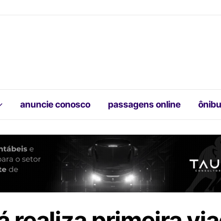
anuncie conosco
passagens online
ônibu
á realiza primeira v