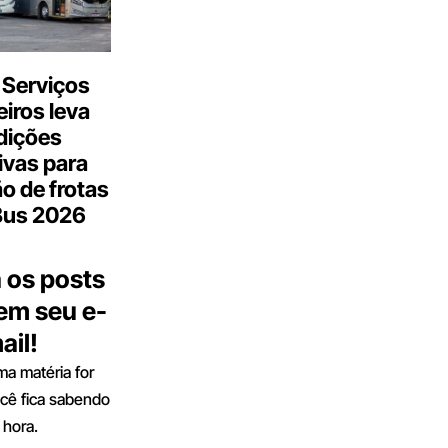
 Serviços
iros leva
dições
ivas para
o de frotas
Bus 2026
 os posts
 em seu e-
ail!
a matéria for
ocê fica sabendo
 hora.