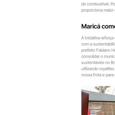
do combustível. Por
proporciona maior 
Maricá como
A iniciativa refor
com a sustentabil
prefeito Fabiano Ho
consolidar o muni
sustentáveis no B
utilizando royaltie
nossa frota e para 