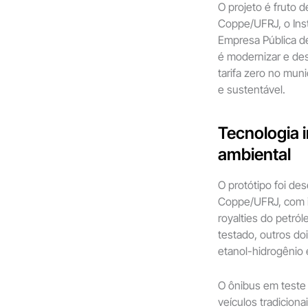
O projeto é fruto d
Coppe/UFRJ, o Inst
Empresa Pública de 
é modernizar e des
tarifa zero no muni
e sustentável.
Tecnologia 
ambiental
O protótipo foi de
Coppe/UFRJ, com i
royalties do petró
testado, outros do
etanol-hidrogênio e
O ônibus em teste 
veículos tradicion