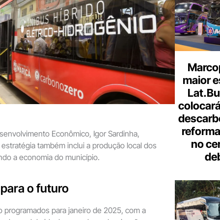
Marcop
maior e
Lat.Bu
colocará
descarb
reforma 
esenvolvimento Econômico, Igor Sardinha,
no ce
estratégia também inclui a produção local dos
de
endo a economia do município.
para o futuro
o programados para janeiro de 2025, com a