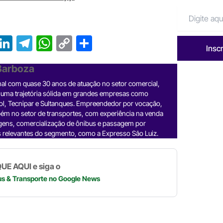
T
Li
T
W
C
S
Insc
r
n
el
h
o
h
 Barboza
e
ke
e
at
p
ar
nal com quase 30 anos de atuação no setor comercial,
a
dI
gr
s
y
e
 uma trajetória sólida em grandes empresas como
d
n
a
A
Li
ol, Tecnipar e Sultanques. Empreendedor por vocação,
ém no setor de transportes, com experiência na venda
m
p
n
gens, comercialização de ônibus e passagem por
 relevantes do segmento, como a Expresso São Luiz.
p
k
UE AQUI e siga o
us & Transporte
no Google News