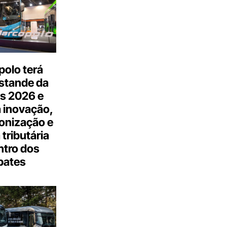
olo terá
stande da
s 2026 e
 inovação,
onização e
tributária
ntro dos
bates