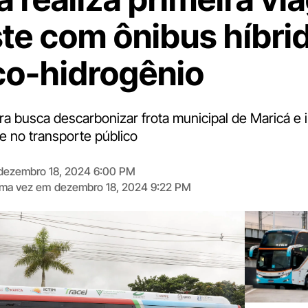
ste com ônibus híbri
ico-hidrogênio
eira busca descarbonizar frota municipal de Maricá e 
e no transporte público
dezembro 18, 2024 6:00 PM
tima vez em
dezembro 18, 2024 9:22 PM
Digite
aqui
o
seu
e-
mail