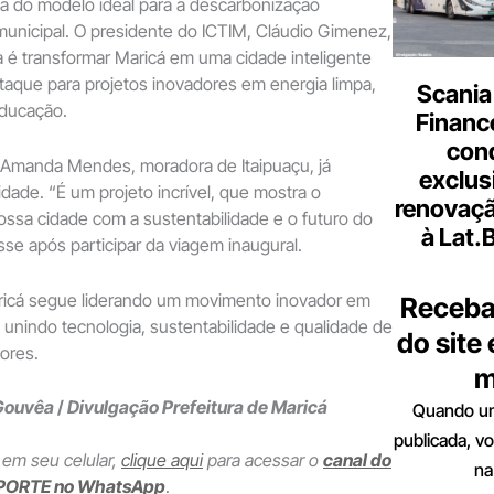
a do modelo ideal para a descarbonização
municipal. O presidente do ICTIM, Cláudio Gimenez,
 é transformar Maricá em uma cidade inteligente
aque para projetos inovadores em energia limpa,
Scania
educação.
Finance
con
Amanda Mendes, moradora de Itaipuaçu, já
exclus
de. “É um projeto incrível, que mostra o
renovaçã
ssa cidade com a sustentabilidade e o futuro do
à Lat.
sse após participar da viagem inaugural.
aricá segue liderando um movimento inovador em
Receba
, unindo tecnologia, sustentabilidade e qualidade de
do site
ores.
m
Gouvêa
/
Divulgação Prefeitura de Maricá
Quando um
publicada, v
 em seu celular,
clique aqui
para acessar o
canal do
na
PORTE no WhatsApp
.