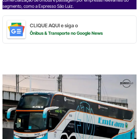
segmento, como a Expresso São Luiz.
CLIQUE AQUI e siga o
Ônibus & Transporte
no Google News
Digite
aqui
o
seu
e-
mail