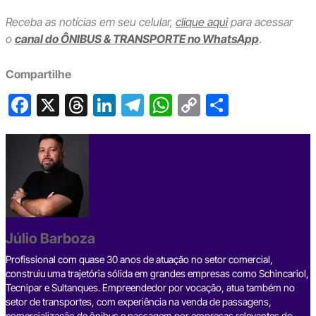
Receba as notícias em seu celular,
clique aqui
para acessar
o
canal do ÔNIBUS & TRANSPORTE no WhatsApp
.
Compartilhe
F
X
T
Li
T
W
C
S
a
hr
n
el
h
o
h
c
e
ke
e
at
p
ar
e
a
dI
gr
s
y
e
b
d
n
a
A
Li
o
s
m
p
n
o
p
k
Júlio Barboza
k
Profissional com quase 30 anos de atuação no setor comercial,
construiu uma trajetória sólida em grandes empresas como Schincariol,
Tecnipar e Sultanques. Empreendedor por vocação, atua também no
setor de transportes, com experiência na venda de passagens,
comercialização de ônibus e passagem por empresas relevantes do