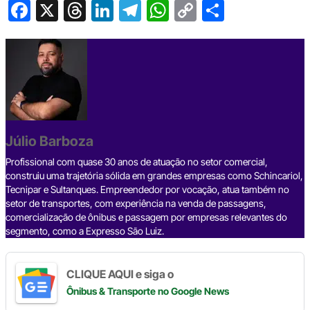
F
X
T
Li
T
W
C
S
a
hr
n
el
h
o
h
c
e
ke
e
at
p
ar
e
a
dI
gr
s
y
e
b
d
n
a
A
Li
o
s
m
p
n
o
p
k
Júlio Barboza
k
Profissional com quase 30 anos de atuação no setor comercial,
construiu uma trajetória sólida em grandes empresas como Schincariol,
Tecnipar e Sultanques. Empreendedor por vocação, atua também no
setor de transportes, com experiência na venda de passagens,
comercialização de ônibus e passagem por empresas relevantes do
segmento, como a Expresso São Luiz.
CLIQUE AQUI e siga o
Ônibus & Transporte
no Google News