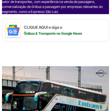
setor de transportes, com experiência na venda de passagens,
comercialização de ônibus e passagem por empresas relevantes do
segmento, como a Expresso São Luiz.
CLIQUE AQUI e siga o
Ônibus & Transporte
no Google News
Digite
aqui
o
seu
e-
mail