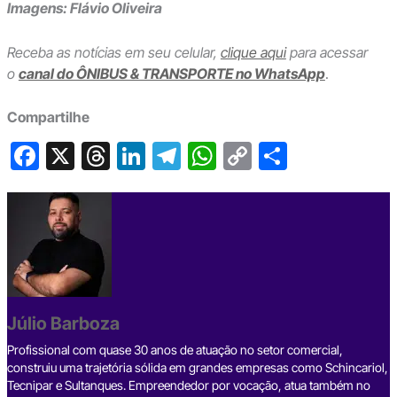
Imagens: Flávio Oliveira
Receba as notícias em seu celular,
clique aqui
para acessar
o
canal do ÔNIBUS & TRANSPORTE no WhatsApp
.
Compartilhe
F
X
T
Li
T
W
C
S
a
hr
n
el
h
o
h
c
e
ke
e
at
p
ar
e
a
dI
gr
s
y
e
b
d
n
a
A
Li
o
s
m
p
n
o
p
k
Júlio Barboza
k
Profissional com quase 30 anos de atuação no setor comercial,
construiu uma trajetória sólida em grandes empresas como Schincariol,
Tecnipar e Sultanques. Empreendedor por vocação, atua também no