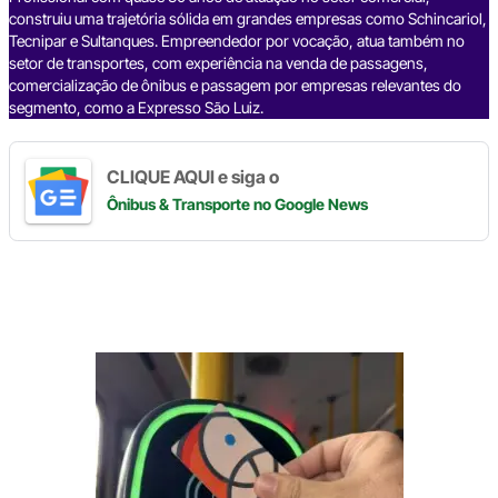
k
construiu uma trajetória sólida em grandes empresas como Schincariol,
Tecnipar e Sultanques. Empreendedor por vocação, atua também no
setor de transportes, com experiência na venda de passagens,
comercialização de ônibus e passagem por empresas relevantes do
segmento, como a Expresso São Luiz.
CLIQUE AQUI e siga o
Ônibus & Transporte
no Google News
Digite
aqui
o
seu
e-
mail