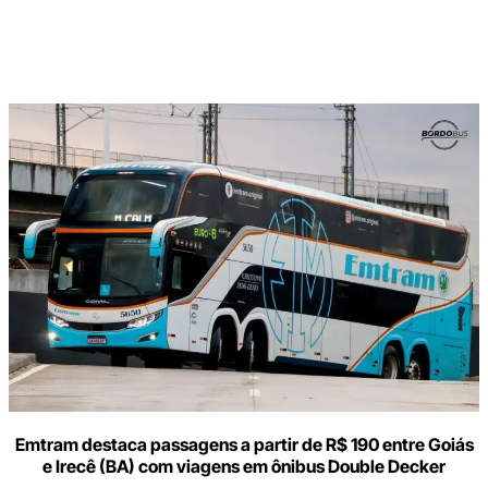
Digite
aqui
o
seu
e-
mail
Emtram destaca passagens a partir de R$ 190 entre Goiás
e Irecê (BA) com viagens em ônibus Double Decker