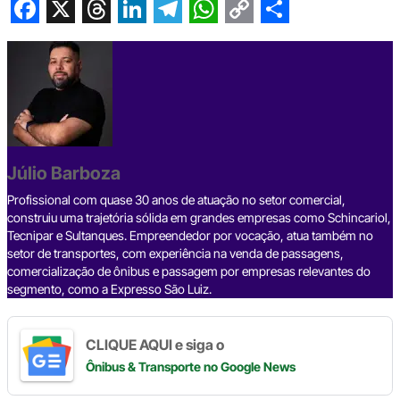
F
X
T
L
T
W
C
S
a
h
i
e
h
o
h
c
r
n
l
a
p
a
e
e
k
e
t
y
r
b
a
e
g
s
L
e
Júlio Barboza
o
d
d
r
A
i
o
s
I
a
p
n
Profissional com quase 30 anos de atuação no setor comercial,
construiu uma trajetória sólida em grandes empresas como Schincariol,
k
n
m
p
k
Tecnipar e Sultanques. Empreendedor por vocação, atua também no
setor de transportes, com experiência na venda de passagens,
comercialização de ônibus e passagem por empresas relevantes do
segmento, como a Expresso São Luiz.
CLIQUE AQUI e siga o
Ônibus & Transporte
no Google News