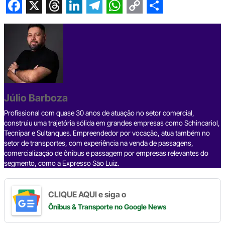
F
X
T
L
T
W
C
S
a
h
i
e
h
o
h
c
r
n
l
a
p
a
e
e
k
e
t
y
r
b
a
e
g
s
L
e
Júlio Barboza
o
d
d
r
A
i
o
s
I
a
p
n
Profissional com quase 30 anos de atuação no setor comercial,
construiu uma trajetória sólida em grandes empresas como Schincariol,
k
n
m
p
k
Tecnipar e Sultanques. Empreendedor por vocação, atua também no
setor de transportes, com experiência na venda de passagens,
comercialização de ônibus e passagem por empresas relevantes do
segmento, como a Expresso São Luiz.
CLIQUE AQUI e siga o
Ônibus & Transporte
no Google News