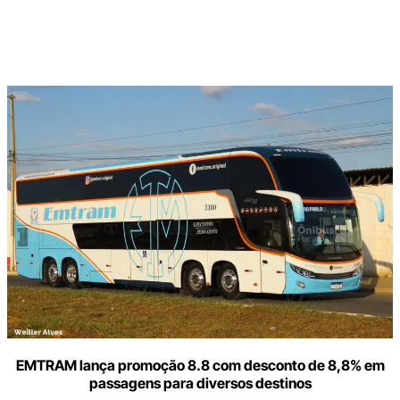
Digite
aqui
o
seu
e-
mail
EMTRAM lança promoção 8.8 com desconto de 8,8% em
passagens para diversos destinos