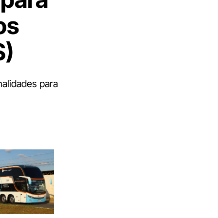
os
S)
nalidades para