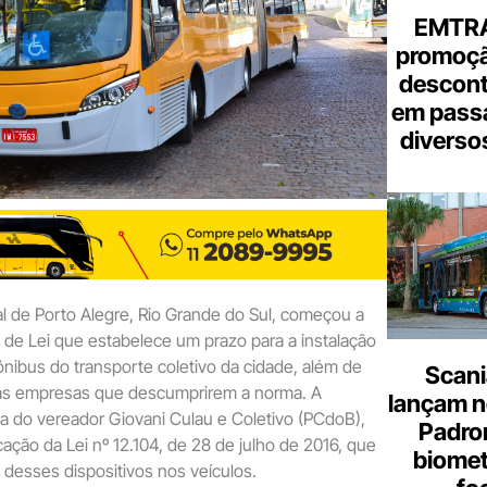
EMTRA
promoçã
descont
em pass
diverso
l de Porto Alegre, Rio Grande do Sul, começou a
o de Lei que estabelece um prazo para a instalação
ônibus do transporte coletivo da cidade, além de
Scani
 as empresas que descumprirem a norma. A
lançam n
ia do vereador Giovani Culau e Coletivo (PCdoB),
Padron
cação da Lei nº 12.104, de 28 de julho de 2016, que
biome
o desses dispositivos nos veículos.