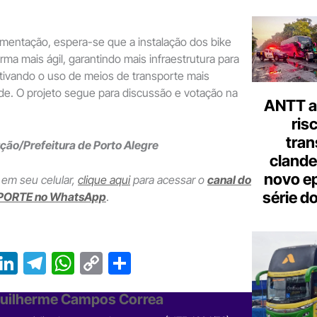
mentação, espera-se que a instalação dos bike
rma mais ágil, garantindo mais infraestrutura para
entivando o uso de meios de transporte mais
de. O projeto segue para discussão e votação na
ANTT al
ris
tran
ão/Prefeitura de Porto Alegre
clande
novo ep
 em seu celular,
clique aqui
para acessar o
canal do
série d
PORTE no WhatsApp
.
T
Li
T
W
C
S
r
n
el
h
o
h
Guilherme Campos Correa
e
ke
e
at
p
ar