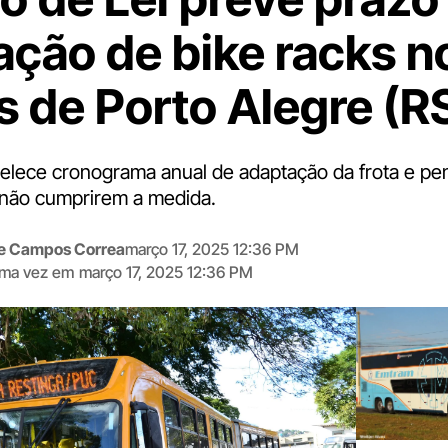
lação de bike racks n
s de Porto Alegre (R
elece cronograma anual de adaptação da frota e pe
não cumprirem a medida.
me Campos Correa
março 17, 2025 12:36 PM
tima vez em
março 17, 2025 12:36 PM
Digite
aqui
o
seu
e-
mail