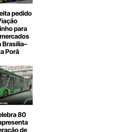
eita pedido
Viação
inho para
 mercados
a Brasília–
a Porã
elebra 80
apresenta
eração de