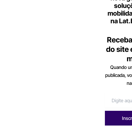
soluç
mobilid
na Lat
Receba
do site
m
Quando um
publicada, v
na
Insc