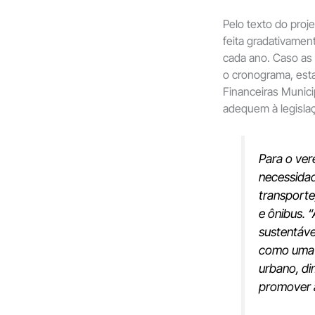
Pelo texto do proje
feita gradativamen
cada ano. Caso as
o cronograma, esta
Financeiras Munici
adequem à legisla
Para o ver
necessidad
transporte
e ônibus.
“
sustentáve
como uma s
urbano, di
promover a