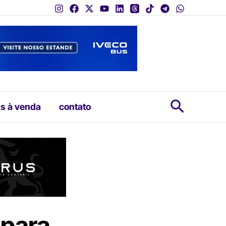
Pesquis
s à venda
contato
 para