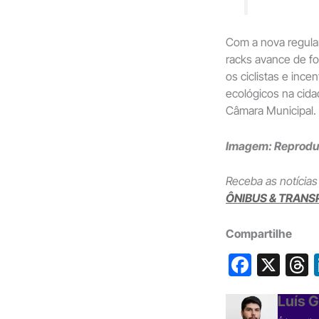
Com a nova regula
racks avance de fo
os ciclistas e inc
ecológicos na cida
Câmara Municipal.
Imagem: Reproduç
Receba as notícias
ÔNIBUS & TRANS
Compartilhe
F
X
a
h
Luís 
c