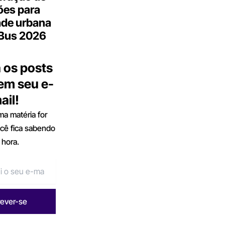
ões para
ade urbana
.Bus 2026
 os posts
 em seu e-
ail!
a matéria for
ocê fica sabendo
 hora.
rever-se