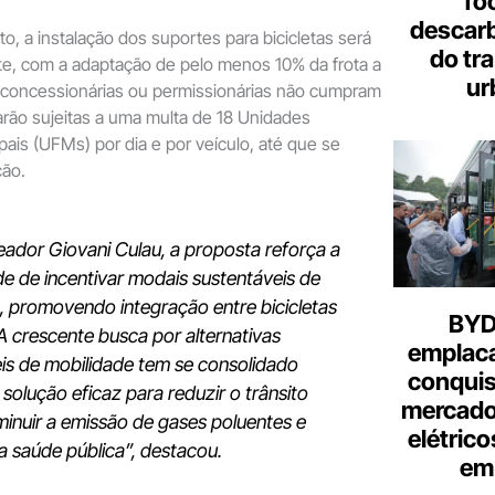
fo
descar
to, a instalação dos suportes para bicicletas será
do tr
te, com a adaptação de pelo menos 10% da frota a
ur
 concessionárias ou permissionárias não cumpram
rão sujeitas a uma multa de 18 Unidades
pais (UFMs) por dia e por veículo, até que se
ção.
eador Giovani Culau, a proposta reforça a
e de incentivar modais sustentáveis de
, promovendo integração entre bicicletas
BYD 
A crescente busca por alternativas
emplac
is de mobilidade tem se consolidado
conquis
olução eficaz para reduzir o trânsito
mercado
minuir a emissão de gases poluentes e
elétrico
 saúde pública”
, destacou.
em 