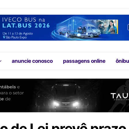
anuncie conosco
passagens online
ônibu
to de Lei prevê prazo