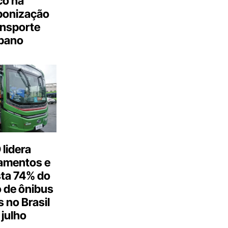
co na
bonização
ansporte
bano
lidera
amentos e
ta 74% do
 de ônibus
s no Brasil
julho