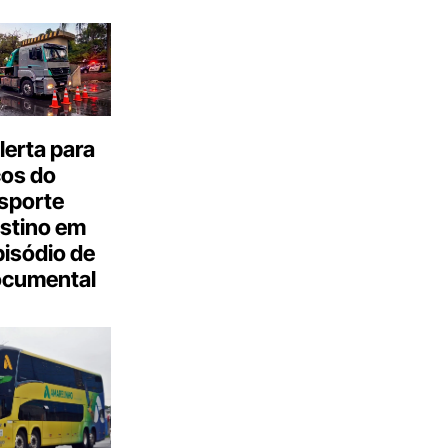
erta para
cos do
sporte
stino em
isódio de
ocumental