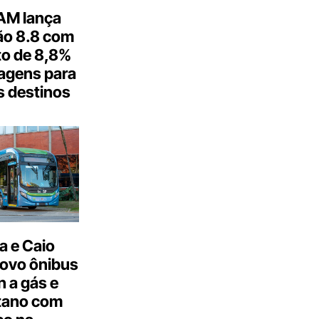
M lança
o 8.8 com
o de 8,8%
agens para
s destinos
a e Caio
ovo ônibus
 a gás e
tano com