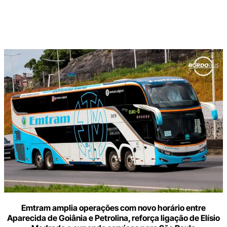
Digite
aqui
o
seu
e-
mail
Emtram amplia operações com novo horário entre
Aparecida de Goiânia e Petrolina, reforça ligação de Elísio