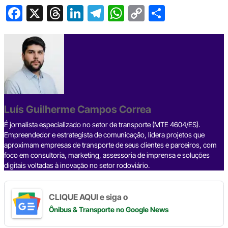
F
X
T
Li
T
W
C
S
a
hr
n
el
h
o
h
c
e
ke
e
at
p
ar
e
a
dI
gr
s
y
e
b
d
n
a
A
Li
o
s
m
p
n
o
p
k
Luís Guilherme Campos Correa
k
É jornalista especializado no setor de transporte (MTE 4604/ES).
Empreendedor e estrategista de comunicação, lidera projetos que
aproximam empresas de transporte de seus clientes e parceiros, com
foco em consultoria, marketing, assessoria de imprensa e soluções
digitais voltadas à inovação no setor rodoviário.
CLIQUE AQUI e siga o
Ônibus & Transporte
no Google News