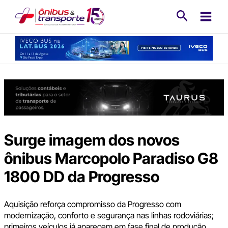
Ir
Pesquisa
para
o
conteúdo
Surge imagem dos novos
ônibus Marcopolo Paradiso G8
1800 DD da Progresso
Aquisição reforça compromisso da Progresso com
modernização, conforto e segurança nas linhas rodoviárias;
primeiros veículos já aparecem em fase final de produção.