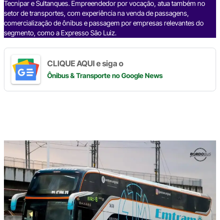
Tecnipar e Sultanques. Empreendedor por vocação, atua também no
setor de transportes, com experiência na venda de passagens,
comercialização de ônibus e passagem por empresas relevantes do
segmento, como a Expresso São Luiz.
CLIQUE AQUI e siga o
Ônibus & Transporte
no Google News
Digite
aqui
o
seu
e-
mail