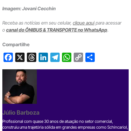
Imagem: Jovani Cecchin
Receba as notícias em seu celular,
clique aqui
para acessar
o
canal do ÔNIBUS & TRANSPORTE no WhatsApp
.
Compartilhe
F
X
T
Li
T
W
C
S
a
hr
n
el
h
o
h
c
e
ke
e
at
p
ar
e
a
dI
gr
s
y
e
b
d
n
a
A
Li
o
s
m
p
n
o
p
k
Júlio Barboza
k
Profissional com quase 30 anos de atuação no setor comercial,
construiu uma trajetória sólida em grandes empresas como Schincariol,