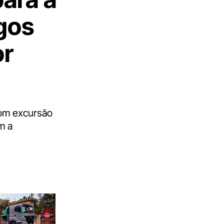
gos
or
com excursão
m a