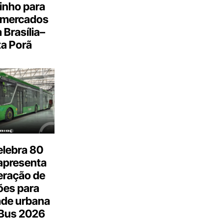
inho para
 mercados
a Brasília–
a Porã
elebra 80
apresenta
eração de
ões para
ade urbana
.Bus 2026