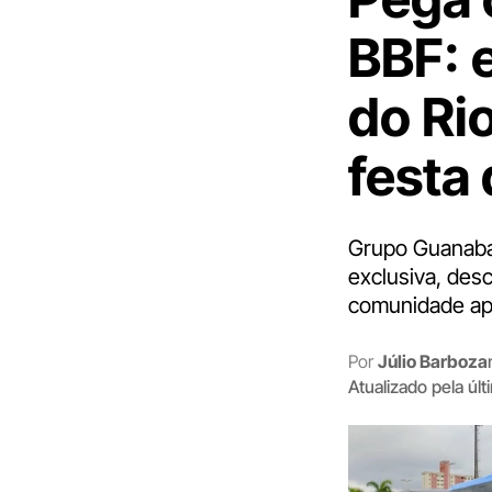
BBF: 
do Ri
festa 
Grupo Guanabar
exclusiva, des
comunidade ap
Por
Júlio Barboza
Atualizado pela úl