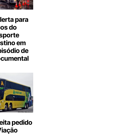
erta para
cos do
sporte
stino em
isódio de
ocumental
eita pedido
Viação