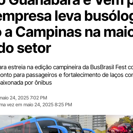
empresa leva busólo
o a Campinas na mai
do setor
a estreia na edição campineira da BusBrasil Fest 
conto para passageiros e fortalecimento de laços co
aixonada por ônibus
maio 24, 2025 7:02 PM
tima vez em
maio 24, 2025 8:25 PM
Digite
aqui
o