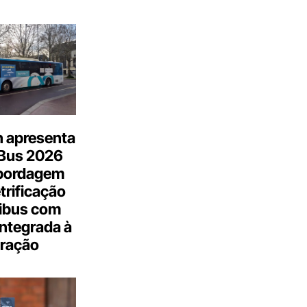
n apresenta
.Bus 2026
bordagem
trificação
ibus com
integrada à
ração