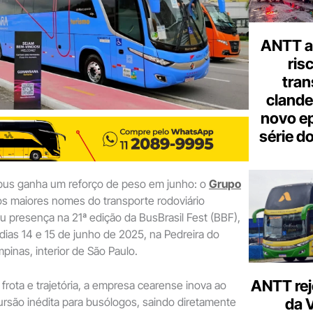
seu
e-
mail
ANTT al
ris
tran
clande
novo ep
série d
ibus ganha um reforço de peso em junho: o
Grupo
os maiores nomes do transporte rodoviário
ou presença na 21ª edição da BusBrasil Fest (BBF),
ias 14 e 15 de junho de 2025, na Pedreira do
inas, interior de São Paulo.
ANTT rej
frota e trajetória, a empresa cearense inova ao
da 
rsão inédita para busólogos, saindo diretamente