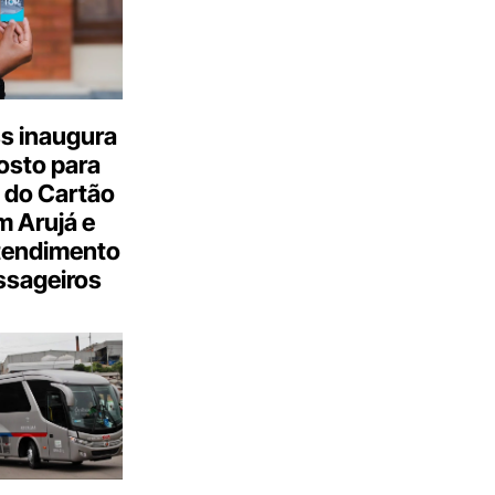
s inaugura
osto para
 do Cartão
 Arujá e
tendimento
ssageiros