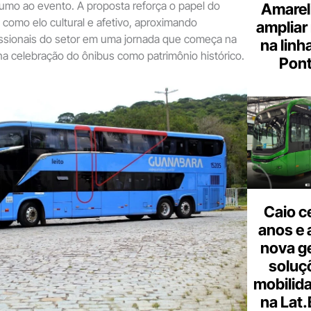
rumo ao evento. A proposta reforça o papel do
Amarel
o como elo cultural e afetivo, aproximando
ampliar
issionais do setor em uma jornada que começa na
na linh
na celebração do ônibus como patrimônio histórico.
Pont
Caio c
anos e 
nova g
soluç
mobilid
na Lat