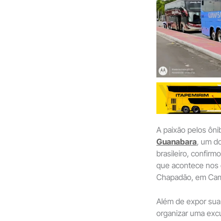
A paixão pelos ôn
Guanabara
, um d
brasileiro, confirm
que acontece nos d
Chapadão, em Camp
Além de expor sua 
organizar uma excu