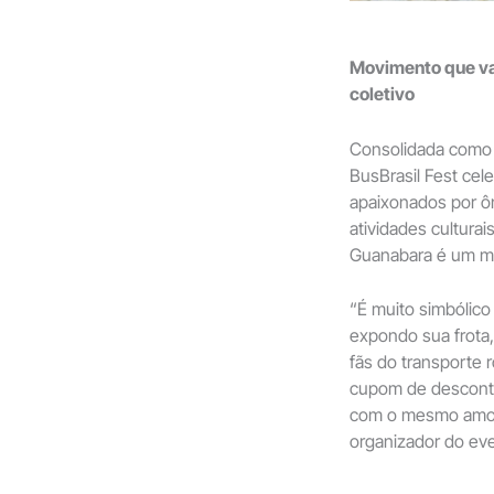
Movimento que val
coletivo
Consolidada como 
BusBrasil Fest cel
apaixonados por ô
atividades cultura
Guanabara é um ma
“É muito simbólic
expondo sua frota
fãs do transporte 
cupom de desconto
com o mesmo amor 
organizador do eve