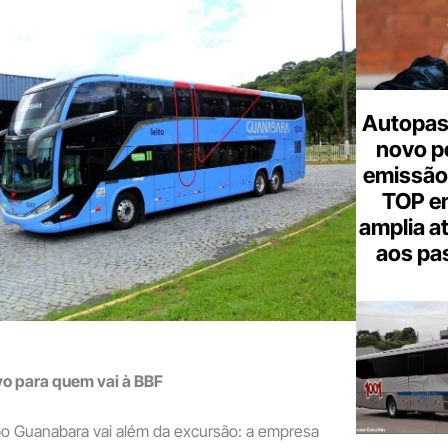
Autopas
novo p
emissão
TOP em
amplia a
aos pa
vo para quem vai à BBF
upo Guanabara vai além da excursão: a empresa