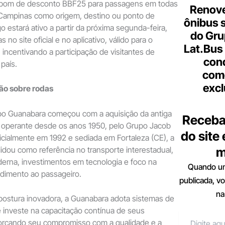
cupom de desconto BBF25 para passagens em todas
Renove
 Campinas como origem, destino ou ponto de
ônibus 
 estará ativo a partir da próxima segunda-feira,
do Gru
 no site oficial e no aplicativo, válido para o
Lat.Bus
 incentivando a participação de visitantes de
con
país.
come
excl
ão sobre rodas
upo Guanabara começou com a aquisição da antiga
Receba
 operante desde os anos 1950, pelo Grupo Jacob
do site
icialmente em 1992 e sediada em Fortaleza (CE), a
dou como referência no transporte interestadual,
m
erna, investimentos em tecnologia e foco na
Quando um
ndimento ao passageiro.
publicada, v
na
postura inovadora, a Guanabara adota sistemas de
e investe na capacitação contínua de seus
forçando seu compromisso com a qualidade e a