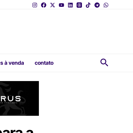
Pesquis
s à venda
contato
ara a