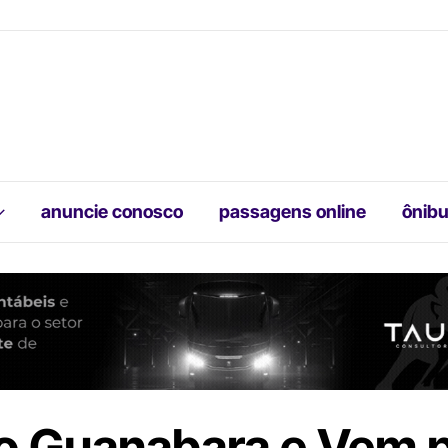
anuncie conosco
passagens online
ônibu
o Guanabara e Vem p