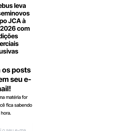
bus leva
seminovos
po JCA à
 2026 com
dições
rciais
usivas
 os posts
 em seu e-
ail!
a matéria for
ocê fica sabendo
 hora.