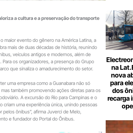
oriza a cultura e a preservação do transporte
o maior evento do gênero na América Latina, a
ebra mais de duas décadas de história, reunindo
nibus, veículos antigos e modernos, além de
Electreo
is. Para os organizadores, a presença do Grupo
na Lat
rco que sinaliza o amadurecimento do setor.
nova a
para ele
o ter uma empresa como a Guanabara não só
dos ôn
, mas também promovendo ações diretas para os
recarga 
rodoviário. A excursão do Rio para Campinas e o
 criam uma experiência única, unindo pessoas
ope
pelos ônibus”, afirma Juverci de Melo,
nto e fundador do Portal do Ônibus.