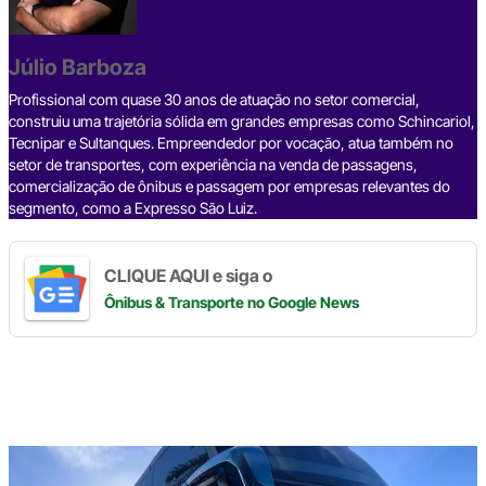
b
d
n
a
A
Li
o
s
m
p
n
o
p
k
Júlio Barboza
k
Profissional com quase 30 anos de atuação no setor comercial,
construiu uma trajetória sólida em grandes empresas como Schincariol,
Tecnipar e Sultanques. Empreendedor por vocação, atua também no
setor de transportes, com experiência na venda de passagens,
comercialização de ônibus e passagem por empresas relevantes do
segmento, como a Expresso São Luiz.
CLIQUE AQUI e siga o
Ônibus & Transporte
no Google News
Digite
aqui