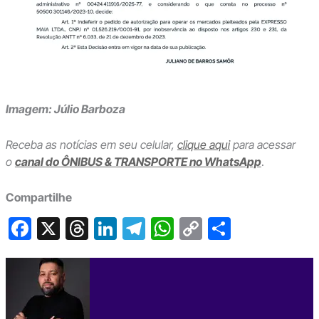
Imagem: Júlio Barboza
Receba as notícias em seu celular,
clique aqui
para acessar
o
canal do ÔNIBUS & TRANSPORTE no WhatsApp
.
Compartilhe
F
X
T
Li
T
W
C
S
a
hr
n
el
h
o
h
c
e
ke
e
at
p
ar
e
a
dI
gr
s
y
e