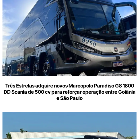
o
seu
e-
mail
Três Estrelas adquire novos Marcopolo Paradiso G8 1800
DD Scania de 500 cv para reforçar operação entre Goiânia
e São Paulo