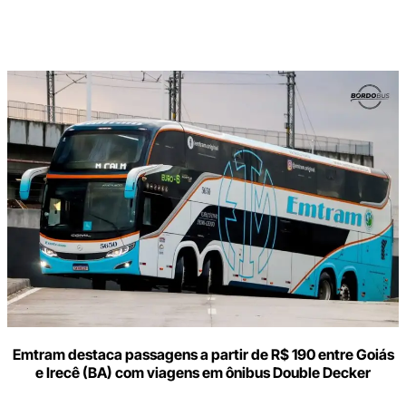
Digite
aqui
o
seu
e-
mail
Emtram destaca passagens a partir de R$ 190 entre Goiás
e Irecê (BA) com viagens em ônibus Double Decker