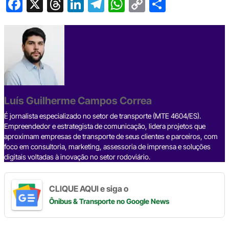
F
X
T
Li
T
W
C
S
a
hr
n
el
h
o
h
c
e
ke
e
at
p
ar
e
a
dI
gr
s
y
e
b
d
n
a
A
Li
o
s
m
p
n
o
p
k
Luís Guilherme Campos Correa
k
É jornalista especializado no setor de transporte (MTE 4604/ES).
Empreendedor e estrategista de comunicação, lidera projetos que
aproximam empresas de transporte de seus clientes e parceiros, com
foco em consultoria, marketing, assessoria de imprensa e soluções
digitais voltadas à inovação no setor rodoviário.
CLIQUE AQUI e siga o
Ônibus & Transporte
no Google News