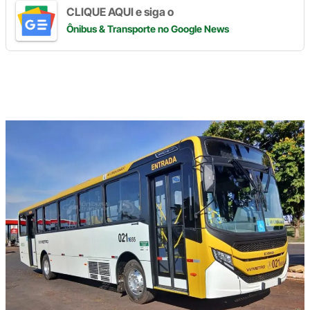
CLIQUE AQUI e siga o
Ônibus & Transporte
no Google News
Digite
aqui
o
seu
e-
mail