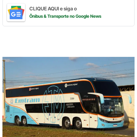
CLIQUE AQUI e siga o
Ônibus & Transporte
no Google News
Digite
aqui
o
seu
e-
mail