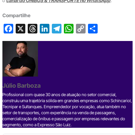
o
canal do ÔNIBUS & TRANSPORTE no WhatsApp
.
Compartilhe
F
X
T
Li
T
W
C
S
a
hr
n
el
h
o
h
c
e
ke
e
at
p
ar
e
a
dI
gr
s
y
e
b
d
n
a
A
Li
o
s
m
p
n
o
p
k
Júlio Barboza
k
Profissional com quase 30 anos de atuação no setor comercial,
construiu uma trajetória sólida em grandes empresas como Schincariol,
Tecnipar e Sultanques. Empreendedor por vocação, atua também no
setor de transportes, com experiência na venda de passagens,
comercialização de ônibus e passagem por empresas relevantes do
segmento, como a Expresso São Luiz.