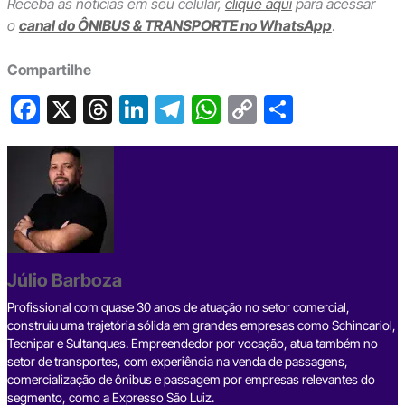
Receba as notícias em seu celular,
clique aqui
para acessar
o
canal do ÔNIBUS & TRANSPORTE no WhatsApp
.
Compartilhe
F
X
T
Li
T
W
C
S
a
hr
n
el
h
o
h
c
e
ke
e
at
p
ar
e
a
dI
gr
s
y
e
b
d
n
a
A
Li
o
s
m
p
n
o
p
k
Júlio Barboza
k
Profissional com quase 30 anos de atuação no setor comercial,
construiu uma trajetória sólida em grandes empresas como Schincariol,
Tecnipar e Sultanques. Empreendedor por vocação, atua também no
setor de transportes, com experiência na venda de passagens,
comercialização de ônibus e passagem por empresas relevantes do
segmento, como a Expresso São Luiz.