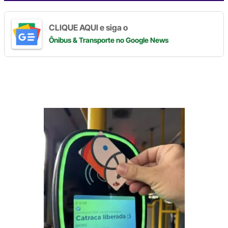
CLIQUE AQUI e siga o
Ônibus & Transporte
no Google News
Digite
aqui
o
seu
e-
mail