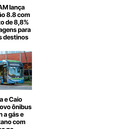
M lança
o 8.8 com
o de 8,8%
agens para
s destinos
a e Caio
ovo ônibus
 a gás e
tano com