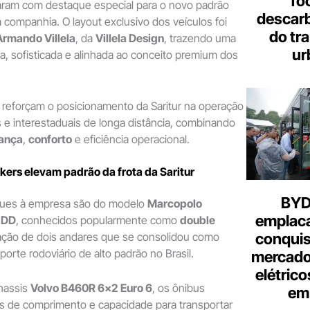
fo
ram com destaque especial para o novo padrão
descar
a companhia. O layout exclusivo dos veículos foi
do tr
Armando Villela
, da
Villela Design
, trazendo uma
ur
, sofisticada e alinhada ao conceito premium dos
reforçam o posicionamento da Saritur na operação
s e interestaduais de longa distância, combinando
ança
,
conforto
e eficiência operacional.
ers elevam padrão da frota da Saritur
BYD 
gues à empresa são do modelo
Marcopolo
emplac
 DD
, conhecidos popularmente como
double
conquis
ração de dois andares que se consolidou como
porte rodoviário de alto padrão no Brasil.
mercado
elétrico
hassis
Volvo B460R 6×2 Euro 6
, os ônibus
em 
 de comprimento e capacidade para transportar