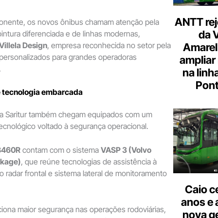
ANTT rej
ponente, os novos ônibus chamam atenção pela
da 
ntura diferenciada e de linhas modernas,
Villela Design
, empresa reconhecida no setor pela
Amarel
 personalizados para grandes operadoras
ampliar
.
na linh
Pont
e tecnologia embarcada
da Saritur também chegam equipados com um
cnológico voltado à segurança operacional.
B460R
contam com o sistema
VASP 3 (Volvo
ckage)
, que reúne tecnologias de assistência à
o radar frontal e sistema lateral de monitoramento
Caio c
anos e 
iona maior segurança nas operações rodoviárias,
nova g