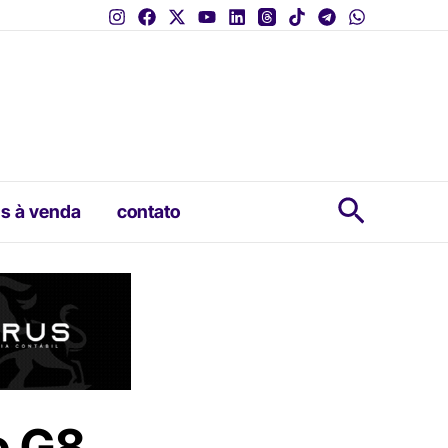
Pesquis
s à venda
contato
o G8