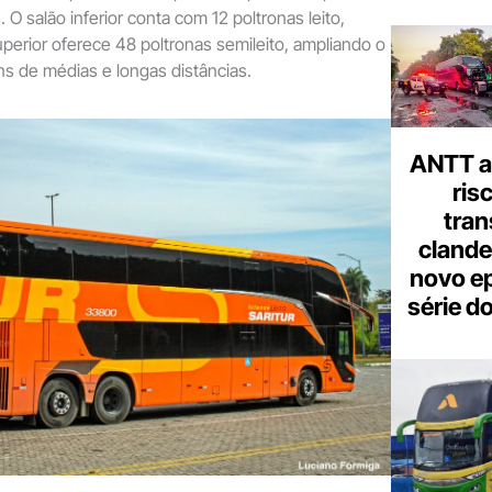
 O salão inferior conta com 12 poltronas leito,
perior oferece 48 poltronas semileito, ampliando o
s de médias e longas distâncias.
ANTT al
ris
tran
clande
novo ep
série d