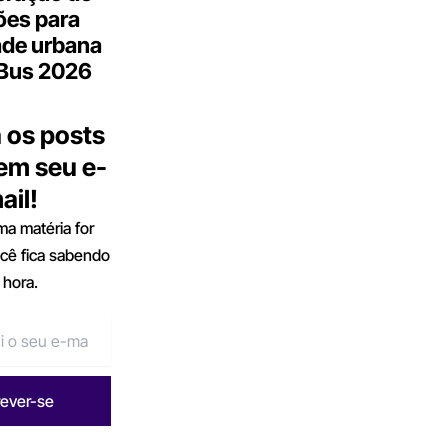
ões para
ade urbana
.Bus 2026
 os posts
 em seu e-
ail!
a matéria for
ocê fica sabendo
 hora.
rever-se