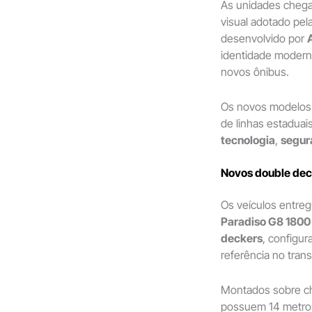
As unidades chega
visual adotado pel
desenvolvido por
identidade moderna
novos ônibus.
Os novos modelos 
de linhas estaduai
tecnologia
,
segur
Novos double deck
Os veículos entre
Paradiso G8 1800
deckers
, configu
referência no trans
Montados sobre c
possuem 14 metros