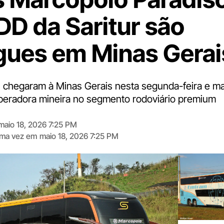
DD da Saritur são
gues em Minas Gerai
s chegaram à Minas Gerais nesta segunda-feira e 
peradora mineira no segmento rodoviário premium
maio 18, 2026 7:25 PM
tima vez em
maio 18, 2026 7:25 PM
Digite
aqui
o
seu
e-
mail