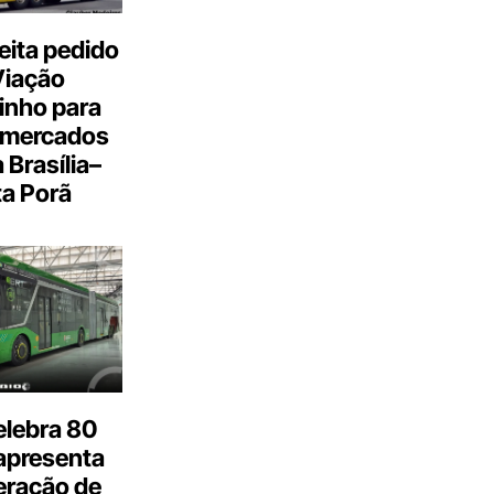
eita pedido
Viação
inho para
 mercados
a Brasília–
a Porã
elebra 80
apresenta
eração de