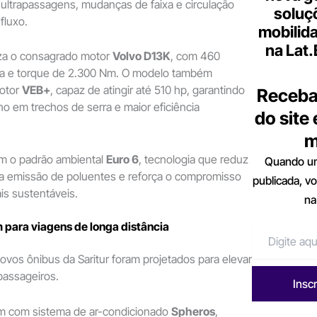
ultrapassagens, mudanças de faixa e circulação
soluç
fluxo.
mobilid
na Lat
iza o consagrado motor
Volvo D13K
, com 460
ia e torque de 2.300 Nm. O modelo também
motor
VEB+
, capaz de atingir até 510 hp, garantindo
Receba
 em trechos de serra e maior eficiência
do site
m
m o padrão ambiental
Euro 6
, tecnologia que reduz
Quando um
 a emissão de poluentes e reforça o compromisso
publicada, v
s sustentáveis.
na
 para viagens de longa distância
ovos ônibus da Saritur foram projetados para elevar
passageiros.
Insc
m com sistema de ar-condicionado
Spheros
,