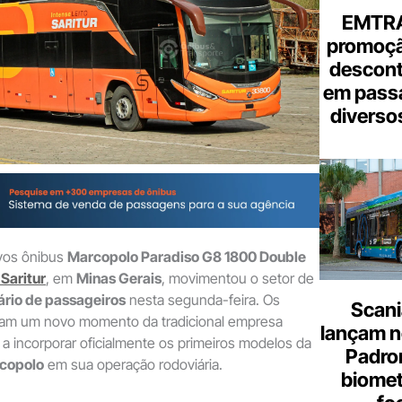
EMTRA
promoçã
descont
em pass
diverso
vos ônibus
Marcopolo Paradiso G8 1800 Double
Saritur
, em
Minas Gerais
, movimentou o setor de
ário de passageiros
nesta segunda-feira. Os
Scani
tam um novo momento da tradicional empresa
lançam n
 a incorporar oficialmente os primeiros modelos da
Padron
copolo
em sua operação rodoviária.
biome