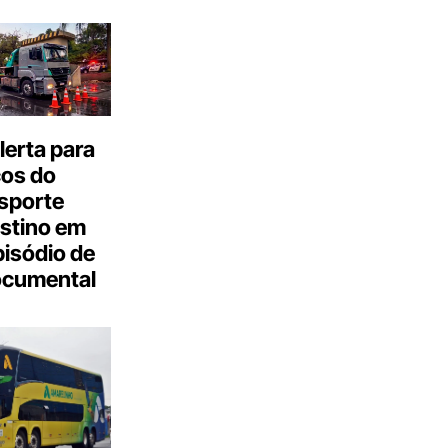
erta para
cos do
sporte
stino em
isódio de
ocumental