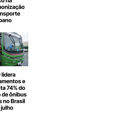
co na
bonização
ansporte
bano
lidera
amentos e
ta 74% do
 de ônibus
s no Brasil
julho