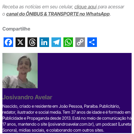
Receba as notícias em seu celular,
clique aqui
para acessar
o
canal do ÔNIBUS & TRANSPORTE no WhatsApp
.
Compartilhe
F
X
T
L
T
W
C
S
a
h
i
e
h
o
h
c
r
n
l
a
p
a
e
e
k
e
t
y
r
b
a
e
g
s
L
e
Josivandro Avelar
o
d
d
r
A
i
o
s
I
a
p
n
Nascido, criado e residente em João Pessoa, Paraíba. Publicitário,
redator, ilustrador e social media. Tem 37 anos de idade e é formado em
k
n
m
p
k
Publicidade e Propaganda desde 2013. Está no meio de comunicação há
17 anos, mantendo o site (josivandroavelar.com.br), um podcast (Luneta
Sonora), mídias sociais, e colaborando com outros sites.