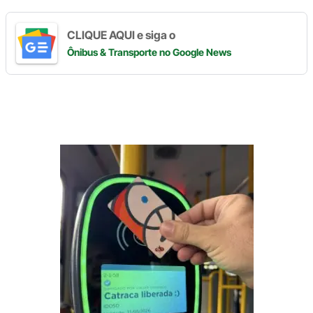
CLIQUE AQUI e siga o
Ônibus & Transporte
no Google News
Digite
aqui
o
seu
e-
mail