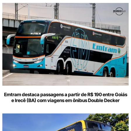
Digite
aqui
o
seu
e-
mail
Emtram destaca passagens a partir de R$ 190 entre Goiás
e Irecê (BA) com viagens em ônibus Double Decker