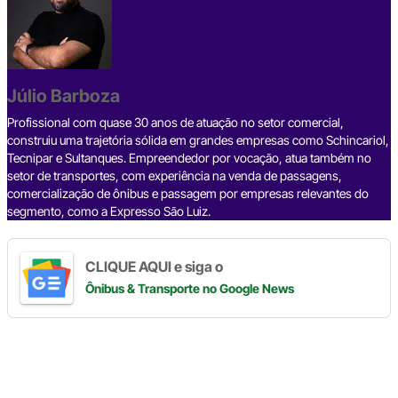
c
r
n
l
a
p
a
e
e
k
e
t
y
r
b
a
e
g
s
L
e
Júlio Barboza
o
d
d
r
A
i
o
s
I
a
p
n
Profissional com quase 30 anos de atuação no setor comercial,
construiu uma trajetória sólida em grandes empresas como Schincariol,
k
n
m
p
k
Tecnipar e Sultanques. Empreendedor por vocação, atua também no
setor de transportes, com experiência na venda de passagens,
comercialização de ônibus e passagem por empresas relevantes do
segmento, como a Expresso São Luiz.
CLIQUE AQUI e siga o
Ônibus & Transporte
no Google News