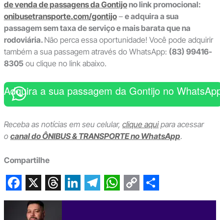
de venda de passagens da Gontijo
no link promocional:
onibusetransporte.com/gontijo
–
e adquira a sua
passagem sem taxa de serviço e mais barata que na
rodoviária.
Não perca essa oportunidade! Você pode adquirir
também a sua passagem através do WhatsApp:
(83) 99416-
8305
ou clique no link abaixo.
Adquira a sua passagem da Gontijo no WhatsAp
Receba as notícias em seu celular,
clique aqui
para acessar
o
canal do ÔNIBUS & TRANSPORTE no WhatsApp
.
Compartilhe
F
X
T
L
T
W
C
S
a
h
i
e
h
o
h