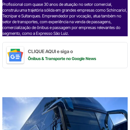
k
Profissional com quase 30 anos de atuação no setor comercial,
construiu uma trajetória sólida em grandes empresas como Schincariol,
Tecnipar e Sultanques. Empreendedor por vocação, atua também no
setor de transportes, com experiência na venda de passagens,
comercialização de ônibus e passagem por empresas relevantes do
segmento, como a Expresso São Luiz.
CLIQUE AQUI e siga o
Ônibus & Transporte
no Google News
Digite
aqui
o
seu
e-
mail