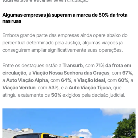
total
estava efetivamente em circulação.
Algumas empresas já superam a marca de 50% da frota
nas ruas
Embora grande parte das empresas ainda opere abaixo do
percentual determinado pela Justiça, algumas viações já
conseguiram ampliar significativamente suas operações.
Entre os destaques estão a
Transurb
, com
71% da frota em
circulação
, a
Viação Nossa Senhora das Graças
, com
67%
,
a
Auto Viação Alpha
, com
64%
, a
Viação Ideal
, com
60%
, a
Viação Verdun
, com
53%
, e a
Auto Viação Tijuca
, que
atingiu exatamente os
50%
exigidos pela decisão judicial.