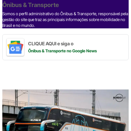
o
p
k
Ônibus & Transporte
k
Somos o perfil administrativo do Ônibus & Transporte, responsável pela
gestão do site que traz as principais informações sobre mobilidade no
Brasil e no mundo.
CLIQUE AQUI e siga o
Ônibus & Transporte
no Google News
Digite
aqui
o
seu
e-
mail