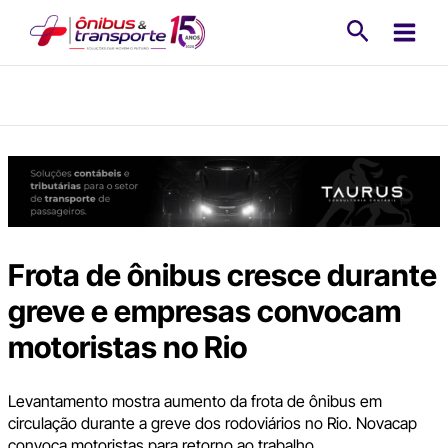
Ir
Pesquisa
para
o
conteúdo
Frota de ônibus cresce durante
greve e empresas convocam
motoristas no Rio
Levantamento mostra aumento da frota de ônibus em
circulação durante a greve dos rodoviários no Rio. Novacap
convoca motoristas para retorno ao trabalho.