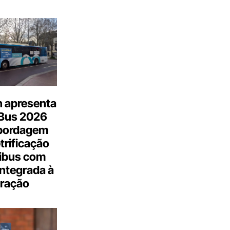
n apresenta
.Bus 2026
bordagem
trificação
ibus com
integrada à
ração