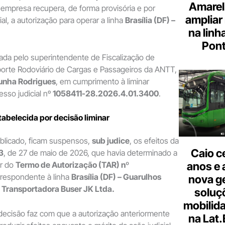
Amarel
 empresa recupera, de forma provisória e por
ampliar
al, a autorização para operar a linha
Brasília (DF) –
na linh
Pont
nada pelo superintendente de Fiscalização de
porte Rodoviário de Cargas e Passageiros da ANTT,
unha Rodrigues
, em cumprimento à liminar
sso judicial nº
1058411-28.2026.4.01.3400
.
tabelecida por decisão liminar
blicado, ficam suspensos,
sub judice
, os efeitos da
Caio c
3
, de 27 de maio de 2026, que havia determinado a
ar do
Termo de Autorização (TAR) nº
anos e 
rrespondente à linha
Brasília (DF) – Guarulhos
nova g
a
Transportadora Buser JK Ltda.
soluç
mobilid
 decisão faz com que a autorização anteriormente
na Lat