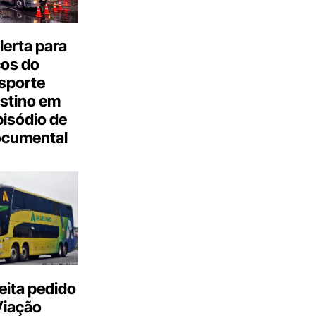
erta para
cos do
sporte
stino em
isódio de
ocumental
eita pedido
Viação