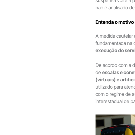
suspensa volte a p
não é analisado def
Entenda o motivo
A medida cautelar 
fundamentada na 
execução do serv
De acordo com a dec
de
escalas e con
(virtuais) e artific
utilizado para ate
com o regime de au
interestadual de p