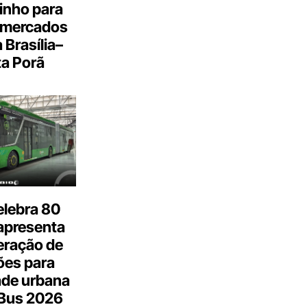
inho para
 mercados
a Brasília–
a Porã
elebra 80
apresenta
eração de
ões para
ade urbana
.Bus 2026