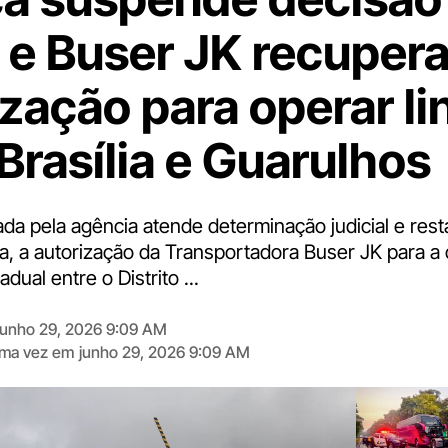
e Buser JK recuper
ização para operar li
Brasília e Guarulhos
ada pela agência atende determinação judicial e rest
ia, a autorização da Transportadora Buser JK para a
adual entre o Distrito ...
junho 29, 2026 9:09 AM
tima vez em
junho 29, 2026 9:09 AM
Digite
aqui
o