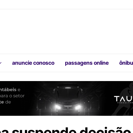
anuncie conosco
passagens online
ônibu
ça suspende decisão