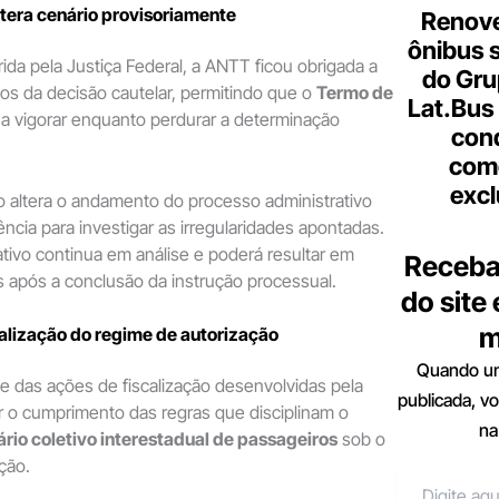
altera cenário provisoriamente
Renove
ônibus 
rida pela Justiça Federal, a ANTT ficou obrigada a
do Gru
os da decisão cautelar, permitindo que o
Termo de
Lat.Bus
 a vigorar enquanto perdurar a determinação
con
come
excl
 altera o andamento do processo administrativo
ência para investigar as irregularidades apontadas.
ativo continua em análise e poderá resultar em
Receba
 após a conclusão da instrução processual.
do site
m
alização do regime de autorização
Quando um
te das ações de fiscalização desenvolvidas pela
publicada, v
ar o cumprimento das regras que disciplinam o
na
ário coletivo interestadual de passageiros
sob o
ção.