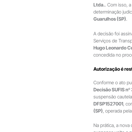
Ltda.
. Com isso, a
determinação judici
Guarulhos (SP)
.
A decisão foi assi
Serviços de Trans
Hugo Leonardo C
concedida no proce
Autorização é res
Conforme o ato pu
Decisão SUFIS nº 
suspensão cautel
DFSP1527001
, co
(SP)
, operada pel
Na prática, a nova