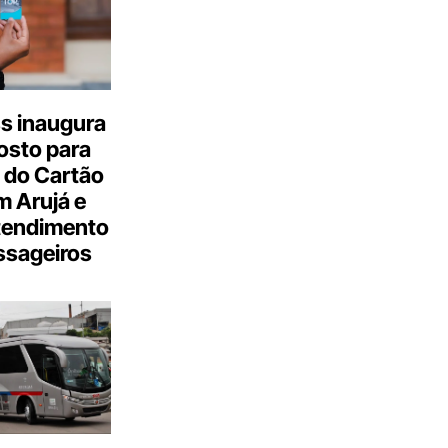
s inaugura
osto para
 do Cartão
 Arujá e
tendimento
ssageiros