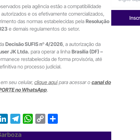
servados pela agência estão a compatibilidade
autorizados e os efetivamente comercializados,
Insc
imento das normas estabelecidas pela
Resolução
023
e demais regulamentos do setor.
 da
Decisão SUFIS nº 4/2026
, a autorização da
user JK Ltda.
para operar a linha
Brasília (DF) –
rmanece restabelecida de forma provisória, até
finitiva no processo judicial.
 em seu celular,
clique aqui
para acessar o
canal do
PORTE no WhatsApp
.
T
Li
T
W
C
S
r
n
el
h
o
h
 Barboza
e
ke
e
at
p
ar