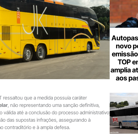
Autopas
novo p
emissão
TOP em
amplia a
aos pa
 ressaltou que a medida possuía caráter
elar
, não representando uma sanção definitiva,
válida até a conclusão do processo administrativo
ção das supostas infrações, assegurando à
ao contraditório e à ampla defesa.