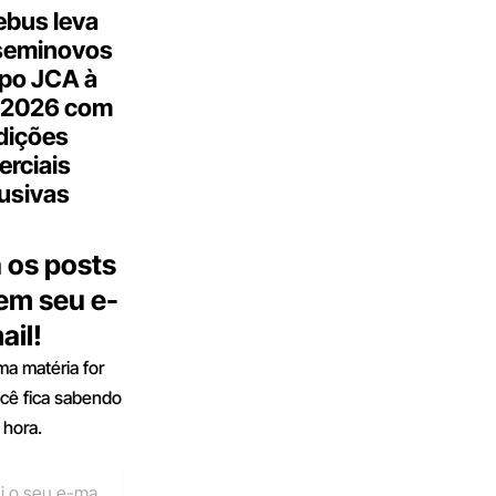
bus leva
seminovos
po JCA à
 2026 com
dições
rciais
usivas
 os posts
 em seu e-
ail!
a matéria for
ocê fica sabendo
 hora.