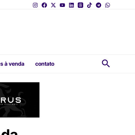
Pesquis
s à venda
contato
 da