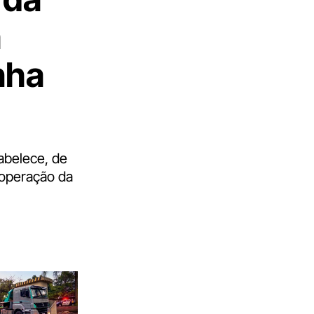
a
nha
abelece, de
 operação da