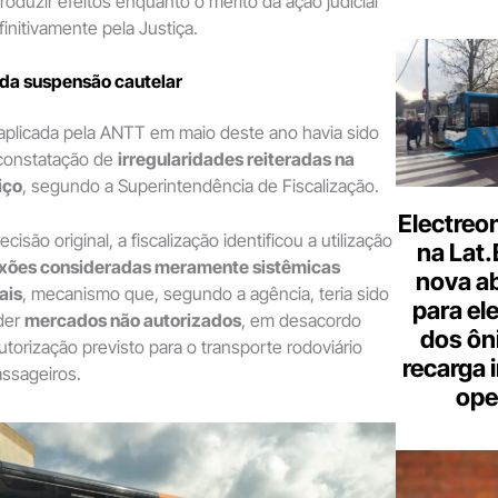
roduzir efeitos enquanto o mérito da ação judicial
initivamente pela Justiça.
 da suspensão cautelar
aplicada pela ANTT em maio deste ano havia sido
constatação de
irregularidades reiteradas na
iço
, segundo a Superintendência de Fiscalização.
Electreo
isão original, a fiscalização identificou a utilização
na Lat
exões consideradas meramente sistêmicas
nova a
iais
, mecanismo que, segundo a agência, teria sido
para ele
nder
mercados não autorizados
, em desacordo
dos ôn
torização previsto para o transporte rodoviário
recarga 
assageiros.
ope