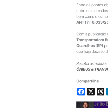
Entre os pontos ob
entre os mercados 
bem como o cumpr
ANTT nº 6.033/2
Com a publicação
Transportadora B
Guarulhos (SP)
pe
que haja decisão de
Receba as notícias
ÔNIBUS & TRANS
Compartilhe
F
X
a
h
Júlio
c