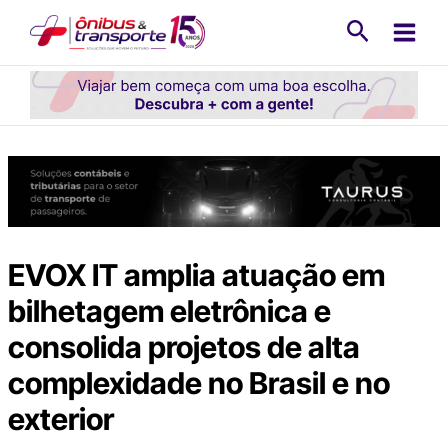
Ir
Pesquisa
para
o
conteúdo
EVOX IT amplia atuação em
bilhetagem eletrônica e
consolida projetos de alta
complexidade no Brasil e no
exterior