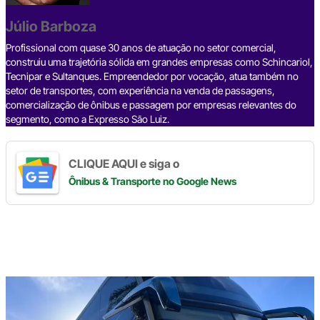
b
a
e
g
s
L
e
Júlio Barboza
o
d
d
r
A
i
o
s
I
a
p
n
Profissional com quase 30 anos de atuação no setor comercial,
construiu uma trajetória sólida em grandes empresas como Schincariol,
k
n
m
p
k
Tecnipar e Sultanques. Empreendedor por vocação, atua também no
setor de transportes, com experiência na venda de passagens,
comercialização de ônibus e passagem por empresas relevantes do
segmento, como a Expresso São Luiz.
CLIQUE AQUI e siga o
Ônibus & Transporte
no Google News
Digite
aqui
o