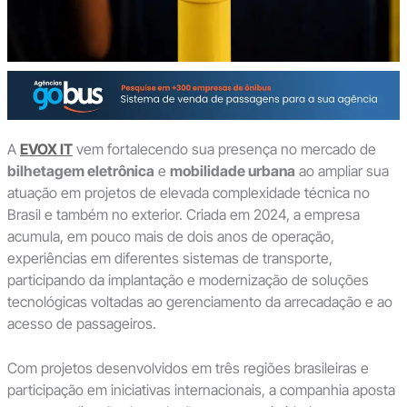
A
EVOX IT
vem fortalecendo sua presença no mercado de
bilhetagem eletrônica
e
mobilidade urbana
ao ampliar sua
atuação em projetos de elevada complexidade técnica no
Brasil e também no exterior. Criada em 2024, a empresa
acumula, em pouco mais de dois anos de operação,
experiências em diferentes sistemas de transporte,
participando da implantação e modernização de soluções
tecnológicas voltadas ao gerenciamento da arrecadação e ao
acesso de passageiros.
Com projetos desenvolvidos em três regiões brasileiras e
participação em iniciativas internacionais, a companhia aposta