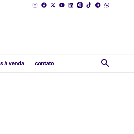
Pesquis
s à venda
contato