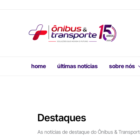
Ir
para
o
conteúdo
home
últimas notícias
sobre nós
Destaques
As notícias de destaque do Ônibus & Transport