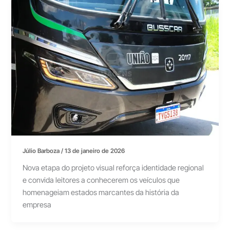
Júlio Barboza
/
13 de janeiro de 2026
Nova etapa do projeto visual reforça identidade regional
e convida leitores a conhecerem os veículos que
homenageiam estados marcantes da história da
empresa