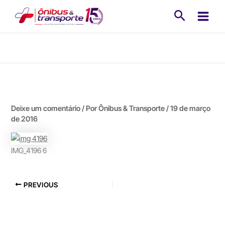
Ir
Pesquisa
para
o
conteúdo
Deixe um comentário
/ Por
Ônibus & Transporte
/
19 de março
de 2016
IMG_4196 6
PREVIOUS