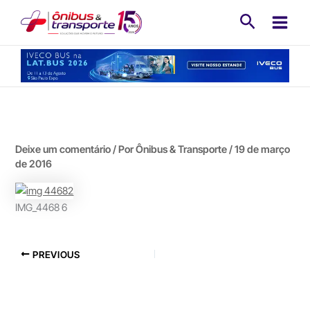
Ir
Pesquisa
para
o
conteúdo
Deixe um comentário
/ Por
Ônibus & Transporte
/
19 de março
de 2016
IMG_4468 6
PREVIOUS