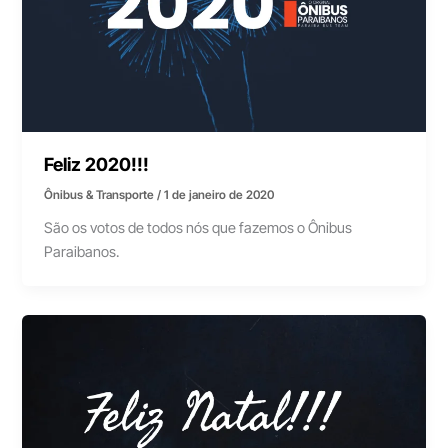
Feliz 2020!!!
Ônibus & Transporte
/
1 de janeiro de 2020
São os votos de todos nós que fazemos o Ônibus
Paraibanos.