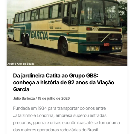
Da jardineira Catita ao Grupo GBS:
conheça a história de 92 anos da Viação
Garcia
Júlio Barboza
/
19 de julho de 2026
Fundada em 1934 para transportar colonos entre
Jataizinho e Londrina, empresa superou estradas
precárias, guerra e crises econômicas até se tornar uma
das maiores operadoras rodoviárias do Brasil