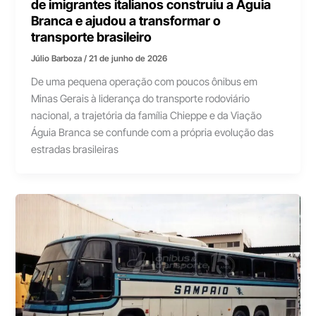
de imigrantes italianos construiu a Águia
Branca e ajudou a transformar o
transporte brasileiro
Júlio Barboza
/
21 de junho de 2026
De uma pequena operação com poucos ônibus em
Minas Gerais à liderança do transporte rodoviário
nacional, a trajetória da família Chieppe e da Viação
Águia Branca se confunde com a própria evolução das
estradas brasileiras