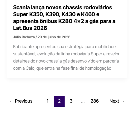
Scania lança novos chassis rodoviários
Super K350, K390, K430 e K460 e
apresenta ônibus K280 4×2 a gás para a
Lat.Bus 2026
Júlio Barboza
/
29 de julho de 2026
Fabricante apresentou sua estratégia para mobilidade
sustentável, evolução da linha rodoviária Super e revelou
detalhes do novo chassi a gás desenvolvido em parceria
com a Caio, que entra na fase final de homologação
←
Previous
1
2
3
…
286
Next
→