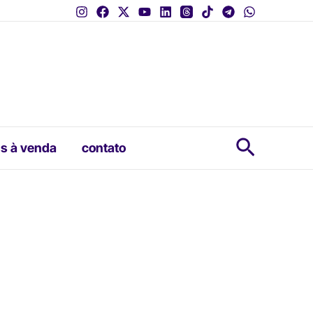
Pesquis
s à venda
contato