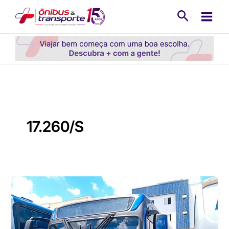
Ir
Pesquisa
para
o
conteúdo
17.260/S