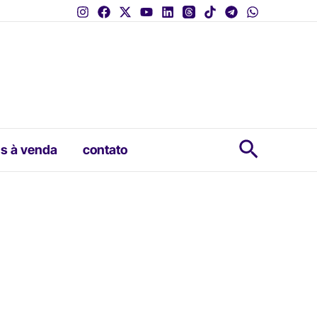
Pesquis
s à venda
contato