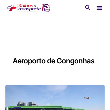
Ir
Pesquisa
para
o
conteúdo
Aeroporto de Gongonhas