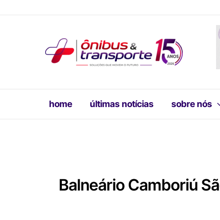
Ir
para
o
conteúdo
home
últimas notícias
sobre nós
Balneário Camboriú Sã